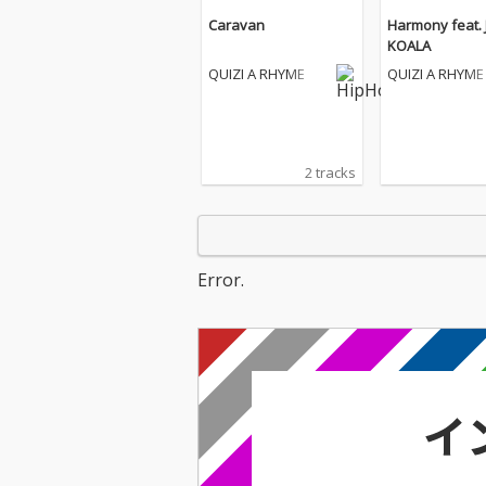
Caravan
Harmony feat.
KOALA
QUIZI A RHYME
QUIZI A RHYME
2 tracks
Error.