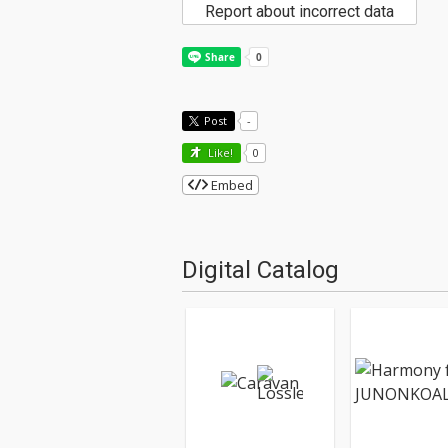
Report about incorrect data
Post
-
Like!
0
Embed
Digital Catalog