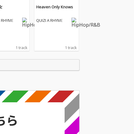
女
Heaven Only Knows
A RHYME
QUIZI A RHYME
1 track
1 track