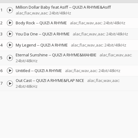
Million Dollar Baby feat Asiff
--
QUIZI A RHYME&Asiff
1
alac,flac,wav,aac: 24bit/48kHz
2
Body Rock
--
QUIZI A RHYME
alac,flac,wav,aac: 24bit/48kHz
3
You Da One
--
QUIZI A RHYME
alac,flac,wav,aac: 24bit/48kHz
4
My Legend
--
QUIZI A RHYME
alac,flac,wav,aac: 24bit/48kHz
Eternal Sunshine
--
QUIZI A RHYME&MAHBIE
alac,flac,wav,aac:
5
24bit/48kHz
6
Untitled
--
QUIZI A RHYME
alac,flac,wav,aac: 24bit/48kHz
Out Cast
--
QUIZI A RHYME&FLAP NICE
alac,flac,wav,aac:
7
24bit/48kHz