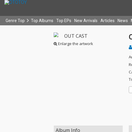
Genre Top
Top Albums
Top EPs
New Arrivals
Articles
News
Enlarge the artwork
A
R
C
T
Album Info