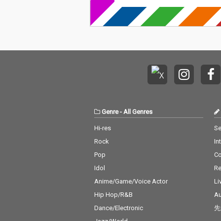
Genre
-
All Genres
Hi-res
Se
Rock
In
Pop
C
Idol
Re
Anime/Game/Voice Actor
Li
Hip Hop/R&B
Au
Dance/Electronic
先