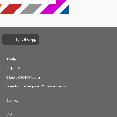
Sync the App
Help
Help Top
Make OTOTOY better
Found something weird? Please mail us
Contact
つ
退会