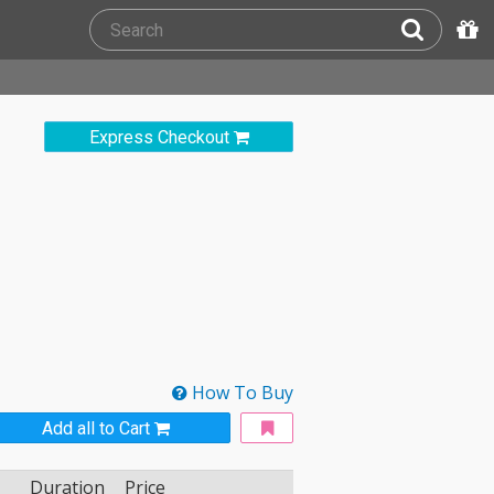
Express Checkout
How To Buy
Add all to Cart
Duration
Price