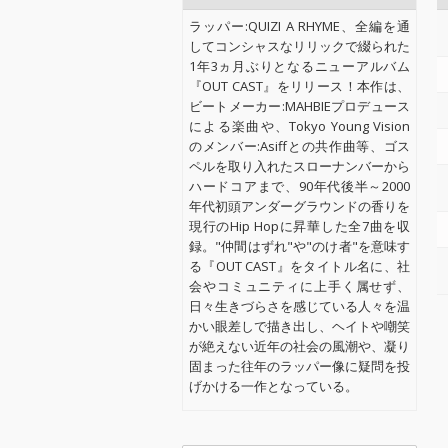
ラッパー:QUIZI A RHYME、全編を通
してコンシャスなリリックで綴られた
1年3ヵ月ぶりとなるニューアルバム
『OUT CAST』をリリース！本作は、
ビートメーカー:MAHBIEプロデュース
による楽曲や、Tokyo Young Vision
のメンバー:Asiffとの共作曲等、ゴス
ペルを取り入れたスローナンバーから
ハードコアまで、90年代後半～2000
年代初頭アンダーグラウンドの香りを
現行のHip Hopに昇華した全7曲を収
録。"仲間はずれ"や"のけ者"を意味す
る『OUT CAST』をタイトル名に、社
会やコミュニティに上手く属せず、
日々生きづらさを感じている人々を温
かい眼差しで描き出し、ヘイトや嘲笑
が絶えない近年の社会の風潮や、凝り
固まった往年のラッパー像に疑問を投
げかける一作となっている。