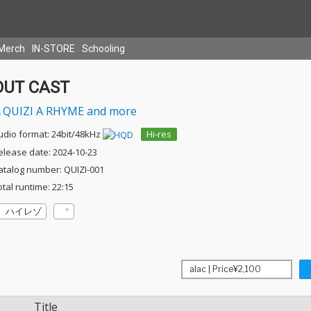
Merch
IN-STORE
Schooling
OUT CAST
QUIZI A RHYME and more
udio format: 24bit/48kHz
Hi-res
elease date: 2024-10-23
atalog number: QUIZI-001
otal runtime: 22:15
ハイレゾ
Title