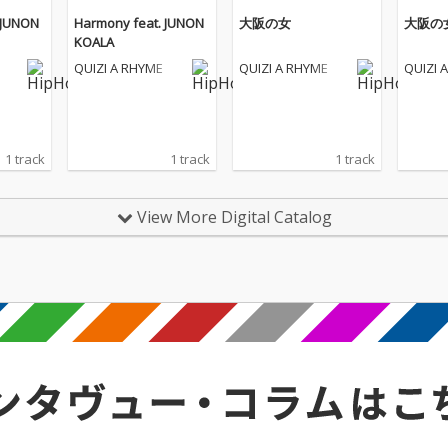
 JUNON
Harmony feat. JUNON
大阪の女
大阪の
KOALA
QUIZI A RHYME
QUIZI A RHYME
QUIZI 
1 track
1 track
1 track
View More Digital Catalog