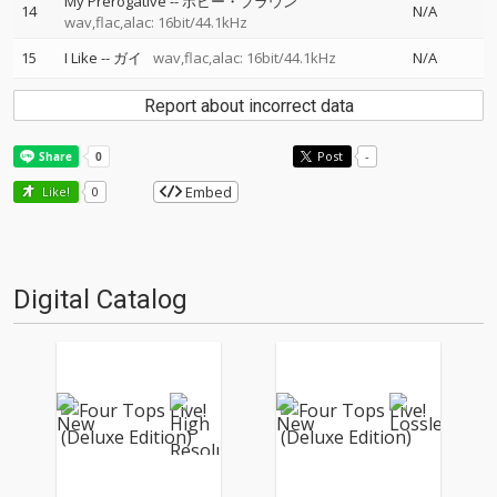
My Prerogative
--
ボビー・ブラウン
14
N/A
wav,flac,alac: 16bit/44.1kHz
15
I Like
--
ガイ
wav,flac,alac: 16bit/44.1kHz
N/A
Report about incorrect data
Post
-
Embed
Like!
0
Digital Catalog