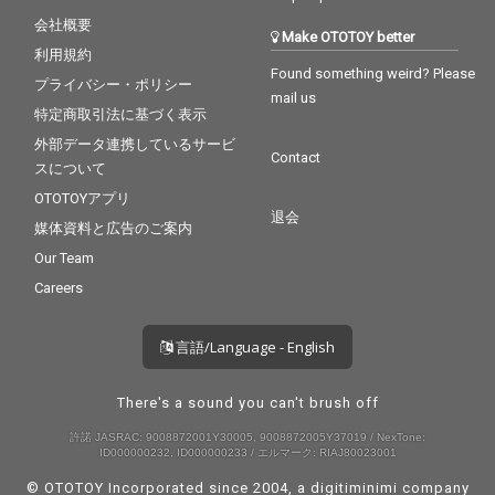
会社概要
Make OTOTOY better
利用規約
Found something weird? Please
プライバシー・ポリシー
mail us
特定商取引法に基づく表示
外部データ連携しているサービ
Contact
スについて
OTOTOYアプリ
退会
媒体資料と広告のご案内
Our Team
Careers
言語/Language - English
There's a sound you can't brush off
許諾 JASRAC: 9008872001Y30005, 9008872005Y37019 / NexTone:
ID000000232, ID000000233 / エルマーク: RIAJ80023001
© OTOTOY Incorporated since 2004, a
digitiminimi
company