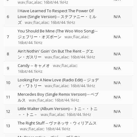
wav,flac,alac: 16bit/44.1kHz
I Have Learned To Respect The Power Of
6
Love (Single Version)
--
ステファニー・ミル
N/A
ズ
wav,flac,alac: 16bit/44.1kHz
You Should Be Mine (The Woo Woo Song)
--
7
ジェフリー・オズボーン
wav,flac,alac:
N/A
16bit/44.1kHz
Ain't Nothin' Goin' On But The Rent
--
グエ
8
N/A
ン・ガスリー
wav,flac,alac: 16bit/44.1kHz
Candy
--
キャメオ
wav,flac,alac:
9
N/A
16bit/44.1kHz
Looking For A New Love (Radio Edit)
--
ジョデ
10
N/A
ィ・ワトリー
wav,flac,alac: 16bit/44.1kHz
Mercedes Boy (Single Remix Version)
--
ペブ
11
N/A
ルス
wav,flac,alac: 16bit/44.1kHz
Little Walter (Album Version)
--
トニ－・トニ
12
N/A
－・トニ－
wav,flac,alac: 16bit/44.1kHz
The Right Stuff
--
ヴァネッサ・ウィリアムス
13
N/A
wav,flac,alac: 16bit/44.1kHz