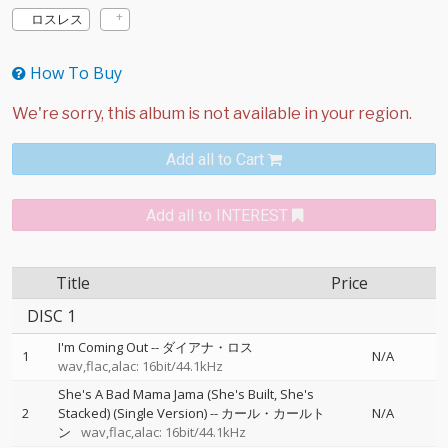
ロスレス
How To Buy
Add all to Cart
Add all to INTEREST
Title
Price
DISC 1
I'm Coming Out
--
ダイアナ・ロス
1
N/A
wav,flac,alac: 16bit/44.1kHz
She's A Bad Mama Jama (She's Built, She's
2
Stacked) (Single Version)
--
カール・カールト
N/A
ン
wav,flac,alac: 16bit/44.1kHz