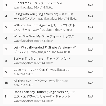
Super Freak
--
リック・ジェームス
3
N/A
wav,flac,alac: 16bit/44.1kHz
Being With You (Single Version)
--
スモーキ
4
N/A
ー・ロビンソン
wav,flac,alac: 16bit/44.1kHz
With You I'm Born Again
--
ビリー・プレスト
5
N/A
ン
シリータ
wav,flac,alac: 16bit/44.1kHz
When She Was My Girl
--
フォー・トップス
6
N/A
wav,flac,alac: 16bit/44.1kHz
Let It Whip (Extended 7" Single Version)
--
ダ
7
N/A
ズ・バンド
wav,flac,alac: 16bit/44.1kHz
Early In The Morning
--
ギャップ・バンド
8
N/A
wav,flac,alac: 16bit/44.1kHz
Cutie Pie
--
ワン・ウェイ
wav,flac,alac:
9
N/A
16bit/44.1kHz
All This Love
--
デバージ
wav,flac,alac:
10
N/A
16bit/44.1kHz
Don't Look Any Further (Single Version)
--
デ
11
ニス・エドワーズ
サイーダ・ギャレット
N/A
wav,flac,alac: 16bit/44.1kHz