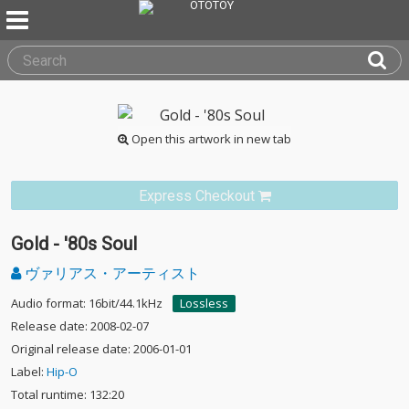
Open this artwork in new tab
Express Checkout
Gold - '80s Soul
ヴァリアス・アーティスト
Audio format: 16bit/44.1kHz
Lossless
Release date: 2008-02-07
Original release date: 2006-01-01
Label:
Hip-O
Total runtime: 132:20