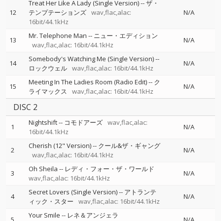
Treat Her Like A Lady (Single Version)
--
ザ・
12
テンプテーションズ
wav,flac,alac:
N/A
16bit/44.1kHz
Mr. Telephone Man
--
ニュー・エディション
13
N/A
wav,flac,alac: 16bit/44.1kHz
Somebody's Watching Me (Single Version)
--
14
N/A
ロックウェル
wav,flac,alac: 16bit/44.1kHz
Meeting In The Ladies Room (Radio Edit)
--
ク
15
N/A
ライマックス
wav,flac,alac: 16bit/44.1kHz
DISC 2
Nightshift
--
コモドアーズ
wav,flac,alac:
1
N/A
16bit/44.1kHz
Cherish (12" Version)
--
クール&ザ・ギャング
2
N/A
wav,flac,alac: 16bit/44.1kHz
Oh Sheila
--
レディ・フォー・ザ・ワールド
3
N/A
wav,flac,alac: 16bit/44.1kHz
Secret Lovers (Single Version)
--
アトランテ
4
N/A
ィック・スター
wav,flac,alac: 16bit/44.1kHz
Your Smile
--
レネ＆アンジェラ
5
N/A