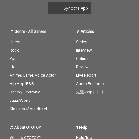
Sync the App
Genre
-
All Genres
Articles
Hi-res
Series
Rock
Interview
Pop
Column
Idol
Review
Anime/Game/Voice Actor
Live Report
Hip Hop/R&B
Audio Equipment
Dance/Electronic
先週のオトトイ
Jazz/World
Classical/Soundtrack
About OTOTOY
Help
What is OTOTOY?
Help Top