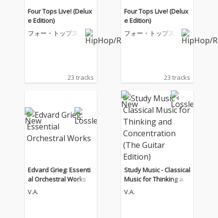
Four Tops Live! (Delux
Four Tops Live! (Delux
e Edition)
e Edition)
フォー・トップス
フォー・トップス
23 tracks
23 tracks
Edvard Grieg: Essenti
Study Music - Classical
al Orchestral Works
Music for Thinking an
d Concentration (The
V.A.
V.A.
Guitar Edition)