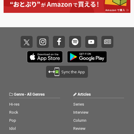
Sync the App
Genre
-
All Genres
Articles
Hi-res
Series
Rock
Interview
Pop
Column
Idol
Review