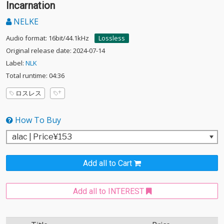
Incarnation
NELKE
Audio format: 16bit/44.1kHz
Lossless
Original release date: 2024-07-14
Label:
NLK
Total runtime: 04:36
ロスレス
How To Buy
Add all to Cart
Add all to INTEREST