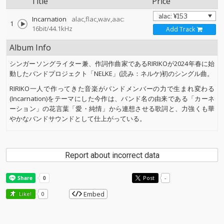
Title
Price
Incarnation
alac,flac,wav,aac:
1
16bit/44.1kHz
Add Track
Album Info
シンガーソングライター兼、作詞作曲家であるRIRIKOが2024年春に始
動したバンドプロジェクト「NELKE」(読み：ネルケ)初のシングル曲。
RIRIKO一人で作ってきた音楽がバンドメンバーの力で生まれ変わる
(Incarnation)をテーマにした今作は、バンド名の由来である「カーネ
ーション」の花言葉「愛・純情」から連想させる歌詞と、力強くも華
やかなバンドサウンドとして仕上がっている。
Report about incorrect data
Post
-
Embed
Like!
0