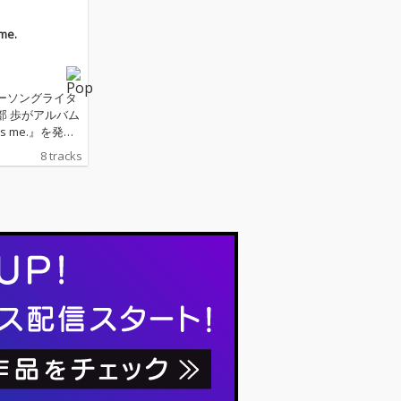
 me.
ーソングライタ
部 歩がアルバム
 is me.』を発
8 tracks