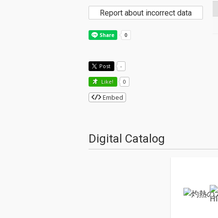
Report about incorrect data
Post
-
Like!
0
Embed
Digital Catalog