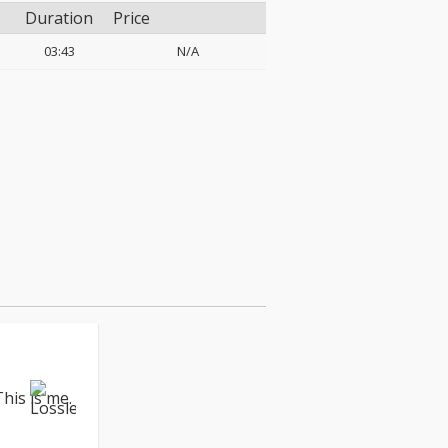
Duration
Price
03:43
N/A