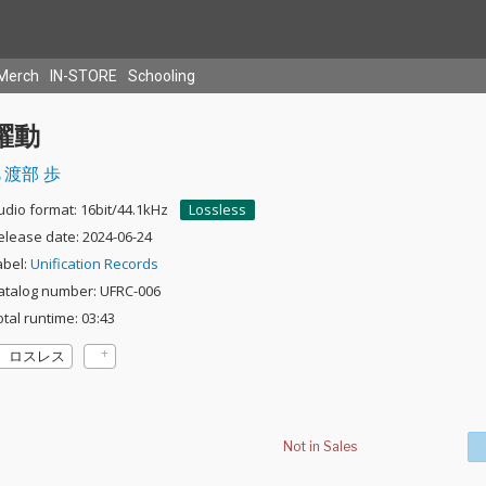
Merch
IN-STORE
Schooling
躍動
渡部 歩
udio format: 16bit/44.1kHz
Lossless
elease date: 2024-06-24
abel:
Unification Records
atalog number: UFRC-006
otal runtime: 03:43
ロスレス