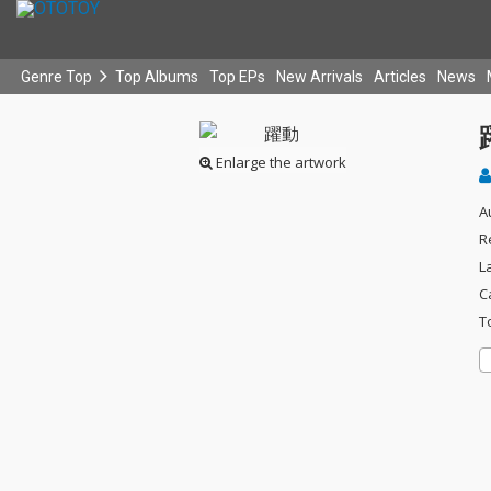
Genre Top
Top Albums
Top EPs
New Arrivals
Articles
News
Enlarge the artwork
A
R
L
C
T