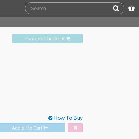
Express Checkout
How To Buy
Add all to Cart