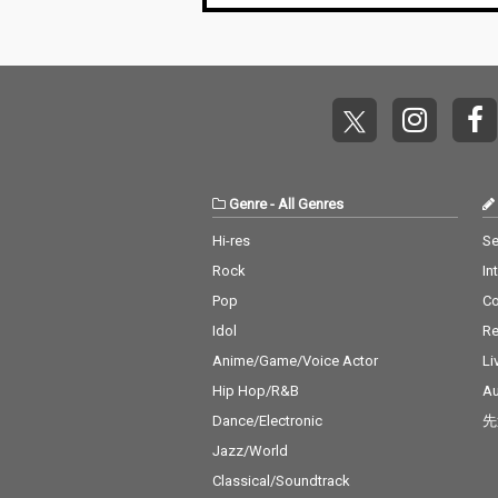
Genre
-
All Genres
Hi-res
Se
Rock
In
Pop
C
Idol
Re
Anime/Game/Voice Actor
Li
Hip Hop/R&B
Au
Dance/Electronic
先
Jazz/World
Classical/Soundtrack