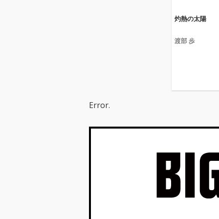
灼熱の太陽
渡部 歩
Error.