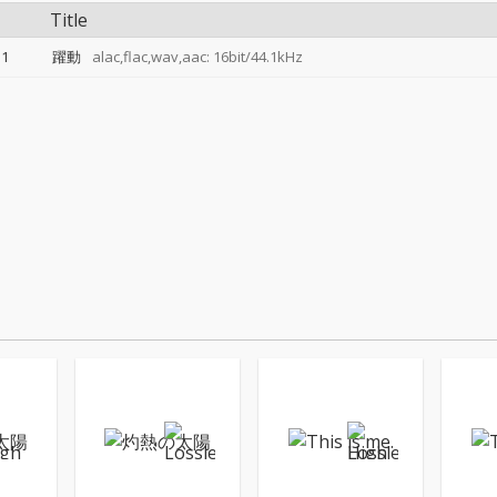
Title
1
躍動
alac,flac,wav,aac: 16bit/44.1kHz