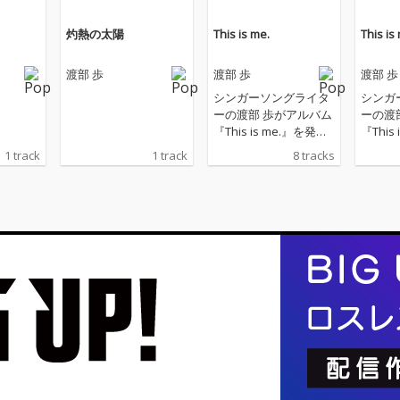
灼熱の太陽
This is me.
This is
渡部 歩
渡部 歩
渡部 歩
シンガーソングライタ
シンガ
ーの渡部 歩がアルバム
ーの渡
『This is me.』を発
『This
表。
表。
1 track
1 track
8 tracks