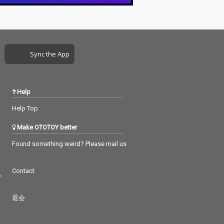
Sync the App
Help
Help Top
Make OTOTOY better
Found something weird? Please mail us
Contact
つ
退会