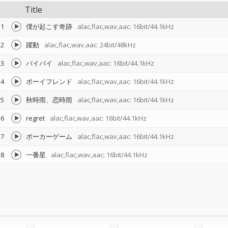
Title
1
僕が起こす奇跡
alac,flac,wav,aac: 16bit/44.1kHz
2
躍動
alac,flac,wav,aac: 24bit/48kHz
3
バイバイ
alac,flac,wav,aac: 16bit/44.1kHz
4
ボーイフレンド
alac,flac,wav,aac: 16bit/44.1kHz
5
秋時雨、恋時雨
alac,flac,wav,aac: 16bit/44.1kHz
6
regret
alac,flac,wav,aac: 16bit/44.1kHz
7
ポーカーゲーム
alac,flac,wav,aac: 16bit/44.1kHz
8
一番星
alac,flac,wav,aac: 16bit/44.1kHz