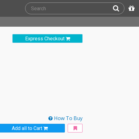
Express Checkout
How To Buy
Add all to Cart