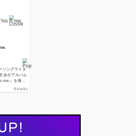
 me.
ーソングライタ
部 歩がアルバム
 is me.』を発
8 tracks