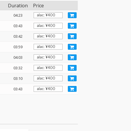
Duration
Price
04:23
03:43
03:42
03:59
04:03
03:32
03:10
03:43