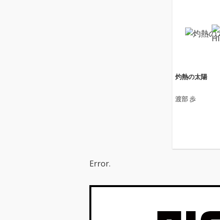
灼熱の太陽
渡部 歩
Error.