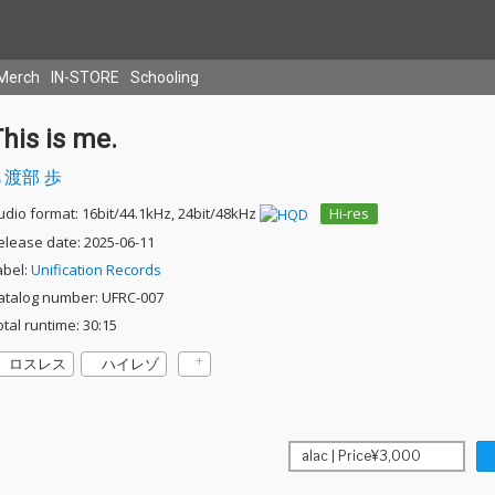
Merch
IN-STORE
Schooling
his is me.
渡部 歩
udio format: 16bit/44.1kHz, 24bit/48kHz
Hi-res
elease date: 2025-06-11
abel:
Unification Records
atalog number: UFRC-007
otal runtime: 30:15
ロスレス
ハイレゾ