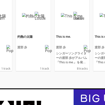
灼熱の太陽
This is me.
This is
渡部 歩
渡部 歩
渡部 歩
シンガーソングライタ
シンガ
ーの渡部 歩がアルバム
ーの渡
『This is me.』を発
『This
表。
表。
1 track
1 track
8 tracks