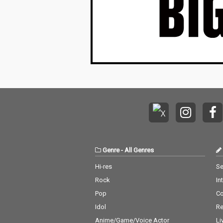
Genre
-
All Genres
Hi-res
Se
Rock
In
Pop
C
Idol
Re
Anime/Game/Voice Actor
Li