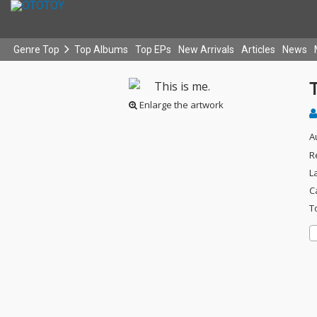
Genre Top
Top Albums
Top EPs
New Arrivals
Articles
News
T
Enlarge the artwork
A
R
L
C
T