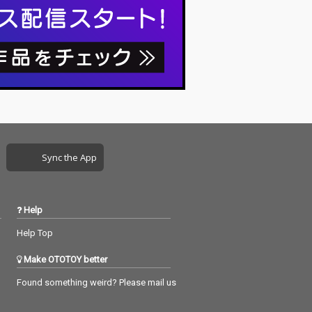
Sync the App
Help
Help Top
Make OTOTOY better
Found something weird? Please mail us