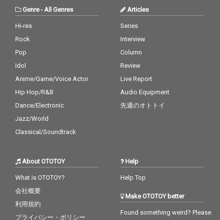
Genre
-
All Genres
Articles
Hi-res
Series
Rock
Interview
Pop
Column
Idol
Review
Anime/Game/Voice Actor
Live Report
Hip Hop/R&B
Audio Equipment
Dance/Electronic
先週のオトトイ
Jazz/World
Classical/Soundtrack
About OTOTOY
Help
What is OTOTOY?
Help Top
会社概要
Make OTOTOY better
利用規約
Found something weird? Please
プライバシー・ポリシー