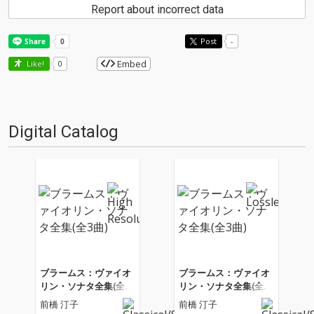
Report about incorrect data
Post
-
Embed
Like!
0
Digital Catalog
ブラームス：ヴァイオ
ブラームス：ヴァイオ
リン・ソナタ全集(全3
リン・ソナタ全集(全3
曲)
曲)
前橋 汀子
前橋 汀子