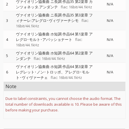
ヴァイオリン協奏曲 ニ長調 作品35 第2楽章 カ
2
N/A
ンツォネッタ.アンダンテ
flac: 16bit/44.1kHz
ヴァイオリン協奏曲 ニ長調 作品35 第3楽章 フ
3
ィナーレ:アレグロ･ヴィヴァーチシモ
flac:
N/A
16bit/44.1kHz
ヴァイオリン協奏曲 ホ短調 作品64 第1楽章 ア
4
レグロ･モルト･アパッショナート
flac:
N/A
16bit/44.1kHz
ヴァイオリン協奏曲 ホ短調 作品64 第2楽章 ア
5
N/A
ンダンテ
flac: 16bit/44.1kHz
ヴァイオリン協奏曲 ホ短調 作品64 第3楽章 ア
6
レグレット･ノン･トロッポ、アレグロ･モル
N/A
ト･ヴィヴァーチェ
flac: 16bit/44.1kHz
Note
Due to label constraints, you cannot choose the audio format. The
total number of downloads available is 10. Please be aware of this
before making your purchase.