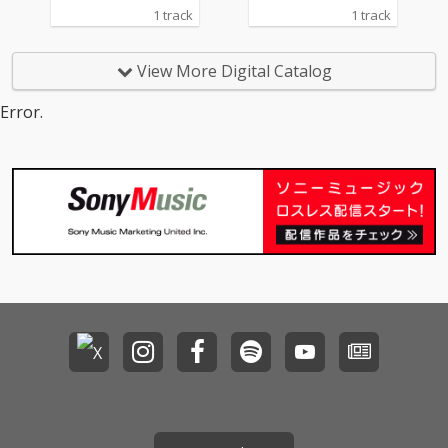
制作した楽曲です。
た『Le Petit Prince』
1 track
1 track
「巡音ルカ13th Annive
という小説をテーマに
rsary」の際に制作した
制作しました。 『ノー
「エバーフローライ
トル・プティット・エ
View More Digital Catalog
ト」という楽曲から続
トワール』と読みま
くシリーズの一作のつ
す。ノプティエって略
Error.
もりで制作しました。
してます。
シリーズを名づけるな
ら『EVERシリーズ』で
す。今回は最終章の一
つ手前の物語です。次
回、最終章。乞うご期
待(予定は未定です)