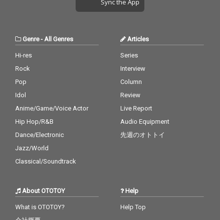
Sync the App
Genre
-
All Genres
Articles
Hi-res
Series
Rock
Interview
Pop
Column
Idol
Review
Anime/Game/Voice Actor
Live Report
Hip Hop/R&B
Audio Equipment
Dance/Electronic
先週のオトトイ
Jazz/World
Classical/Soundtrack
About OTOTOY
Help
What is OTOTOY?
Help Top