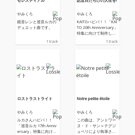
セレスティアル
記念日だらけの人生を!
やみくろ
やみくろ
鏡音レンと巡音ルカの
KAITOハピバ！！「KAI
デュエット曲です。
TO 20th Anniversary」
特集に向けて制作した
楽曲です。
1 track
1 track
ロストラストライト
Notre petite étoile
やみくろ
やみくろ
ルカさんハピバ！！
この曲は、アントワー
「巡音ルカ 17th Anniv
ヌ・ド・サン＝テグジ
ersary」特集に向けて
ュペリにより執筆され