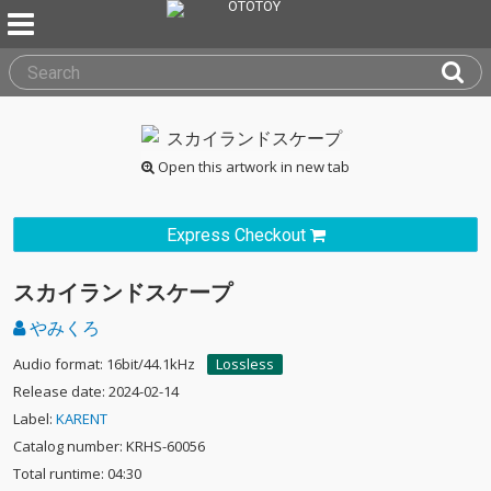
Open this artwork in new tab
Express Checkout
スカイランドスケープ
やみくろ
Audio format: 16bit/44.1kHz
Lossless
Release date: 2024-02-14
Label:
KARENT
Catalog number: KRHS-60056
Total runtime: 04:30