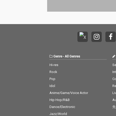
Genre
-
All Genres
Hi-res
Se
Rock
In
Pop
C
Idol
Re
Anime/Game/Voice Actor
Li
Hip Hop/R&B
Au
Dance/Electronic
先
Jazz/World