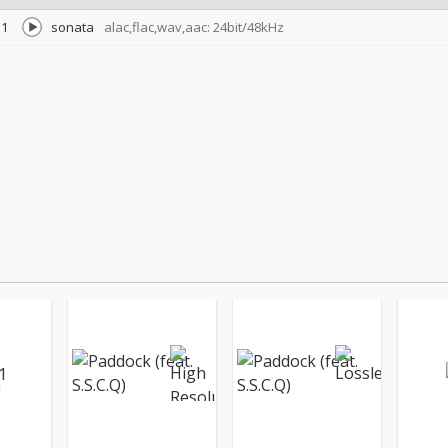
1
sonata
alac,flac,wav,aac: 24bit/48kHz