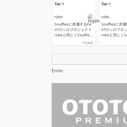
Tier 1
Tier 1
robe
robe
Soulflexに所属するKe
Soulflexに所
nTのソロプロジェクト
nTのソロプロ
robeと同じくSoulflex
robeと同じくSou
のメンバーであるMa-N
のメンバーである
1 track
uが新曲「Tier 1」をリ
uが新曲「Tier
リース。 本作はディー
リース。 本作
プで重たいグルーヴ感
プで重たいグル
とrobeのサックスフレ
とrobeのサッ
ーズが耳を惹く1曲と
ーズが耳を惹く
Error.
なっている。 R&B的な
なっている。 R
サウンド感とMa-Nuの
サウンド感とMa
エッジーなラップが混
エッジーなラッ
ざり合うことで、独創
ざり合うことで
的な世界観が楽曲全体
的な世界観が楽
を通して表現されてい
を通して表現さ
る。
る。