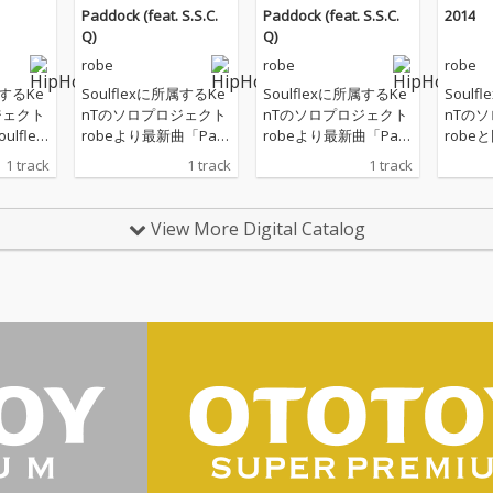
Paddock (feat. S.S.C.
Paddock (feat. S.S.C.
2014
Q)
Q)
robe
robe
robe
属するKe
Soulflexに所属するKe
Soulflexに所属するKe
Soulf
ジェクト
nTのソロプロジェクト
nTのソロプロジェクト
nTの
lflex
robeより最新曲「Pad
robeより最新曲「Pad
robeと
Ma-N
dock」をリリース。本
dock」をリリース。本
のメン
1 track
1 track
1 track
 1」をリ
作は全パート生音でレ
作は全パート生音でレ
uが新曲
はディー
コーディングされた渾
コーディングされた渾
リース
ーヴ感
身のインスト曲となっ
身のインスト曲となっ
のro
View More Digital Catalog
クスフレ
ている。 ソウルフルか
ている。 ソウルフルか
少し違
1曲と
つジャジーなアンサン
つジャジーなアンサン
ギター
&B的な
ブルの中、各パートの
ブルの中、各パートの
いビー
-Nuの
ソロも存分に堪能でき
ソロも存分に堪能でき
ウンド
プが混
る楽曲構成となってお
る楽曲構成となってお
のトラ
、独創
り、robeのミュージシ
り、robeのミュージシ
る。 
曲全体
ャンとして、またプロ
ャンとして、またプロ
ーなト
れてい
デューサーとしての能
デューサーとしての能
-Nu
力の高さが窺える一曲
力の高さが窺える一曲
プ/フ
に仕上がっている。 フ
に仕上がっている。 フ
ことで
ィーチャリングとして
ィーチャリングとして
可能性
参加しているS.S.C.Q
参加しているS.S.C.Q
ップホ
は、大阪に拠点構える
は、大阪に拠点構える
仕上が