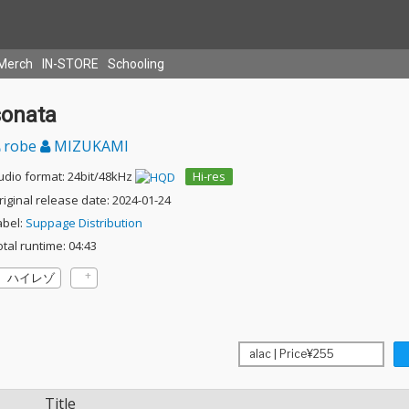
Merch
IN-STORE
Schooling
sonata
robe
MIZUKAMI
udio format: 24bit/48kHz
Hi-res
riginal release date: 2024-01-24
abel:
Suppage Distribution
otal runtime: 04:43
ハイレゾ
Title