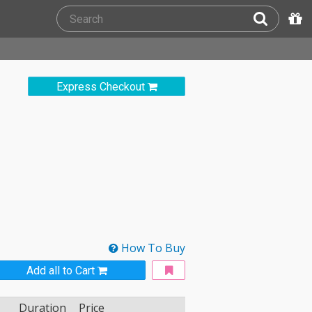
Express Checkout
How To Buy
Add all to Cart
Duration
Price