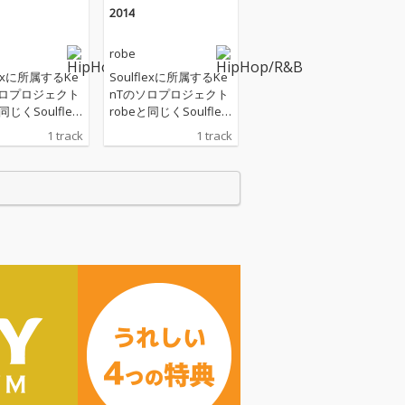
2014
robe
lexに所属するKe
Soulflexに所属するKe
ソロプロジェクト
nTのソロプロジェクト
同じくSoulflex
robeと同じくSoulflex
バーであるMa-N
のメンバーであるMa-N
1 track
1 track
「2014」をリ
uが新曲「2014」をリ
。 本作は今まで
リース。 本作は今まで
beのサウンドとは
のrobeのサウンドとは
った、ロックな
少し違った、ロックな
サウンドと重た
ギターサウンドと重た
トが特徴的なサ
いビートが特徴的なサ
プロダクション
ウンドプロダクション
ックとなってい
のトラックとなってい
重たくグルーヴィ
る。 重たくグルーヴィ
ラックの上にMa
ーなトラックの上にMa
のエッジーなラッ
-Nuのエッジーなラッ
ロウが混ざり合う
プ/フロウが混ざり合う
、新しいrobeの
ことで、新しいrobeの
を感じさせるヒ
可能性を感じさせるヒ
ップサウンドに
ップホップサウンドに
っている。
仕上がっている。