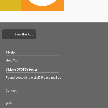
Sync the App
Help
Help Top
Make OTOTOY better
Found something weird? Please mail us
Contact
つ
退会