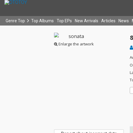
Genre Top
Top Albums
Top EPs
New Arrivals
Articles
News
Enlarge the artwork
A
O
L
T