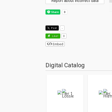
Report about incorrect data
Post
-
Like!
0
Embed
Digital Catalog