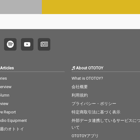
カフェ「South Swell C
カフェ「South Swell C
afe」で活動をしてい
afe」で活動をしてい
るQuintetの名称であ
るQuintetの名称であ
り、今回はrobeと彼ら
り、今回はrobeと彼ら
のコラボレーションと
のコラボレーションと
して客演参加してい
して客演参加してい
る。 音楽を中心にrobe
る。 音楽を中心にrobe
を取り巻くカルチャー
を取り巻くカルチャー
を巻き込んだ本楽曲を
を巻き込んだ本楽曲を
ぜひお聴き頂きたい。
ぜひお聴き頂きたい。
Articles
About OTOTOY
ries
What is OTOTOY?
terview
会社概要
olumn
利用規約
view
プライバシー・ポリシー
ve Report
特定商取引法に基づく表示
dio Equipment
外部データ連携しているサービスに
いて
週のオトトイ
OTOTOYアプリ