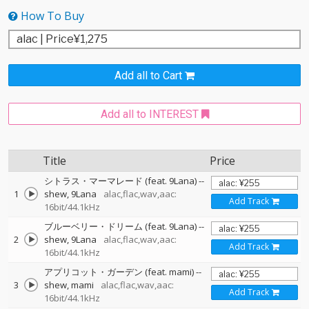
How To Buy
Add all to Cart
Add all to INTEREST
Title
Price
シトラス・マーマレード (feat. 9Lana)
--
1
shew
9Lana
alac,flac,wav,aac:
Add Track
16bit/44.1kHz
ブルーベリー・ドリーム (feat. 9Lana)
--
2
shew
9Lana
alac,flac,wav,aac:
Add Track
16bit/44.1kHz
アプリコット・ガーデン (feat. mami)
--
3
shew
mami
alac,flac,wav,aac:
Add Track
16bit/44.1kHz