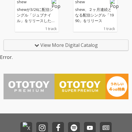
shew
shew
shewが3/26に配信シ
shew、２ヶ月連続と
ングル「ジュブナイ
なる配信シングル「19
ル」をリリースした。
90」をリリース
3ヶ月連続リリースの
1 track
1 track
ラストを飾る本作は”青
春と別れ”をテーマに、
グルーヴィーなビート
View More Digital Catalog
に乗る切ない歌詞が印
象的なバラードとなっ
Error.
ている。