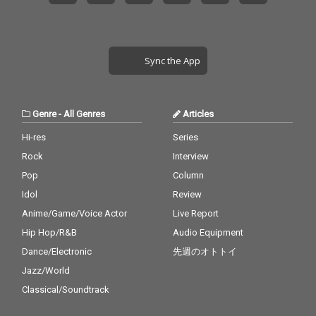
Sync the App
Genre
-
All Genres
Articles
Hi-res
Series
Rock
Interview
Pop
Column
Idol
Review
Anime/Game/Voice Actor
Live Report
Hip Hop/R&B
Audio Equipment
Dance/Electronic
先週のオトトイ
Jazz/World
Classical/Soundtrack