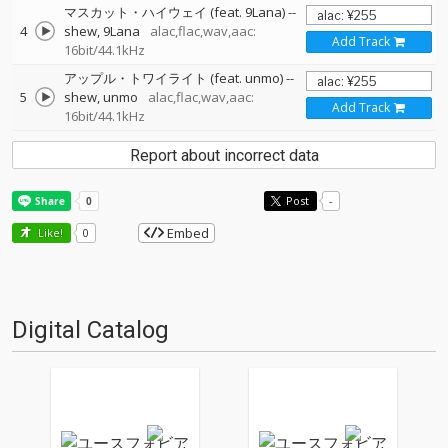
マスカット・ハイウェイ (feat. 9Lana)
--
4
shew
9Lana
alac,flac,wav,aac:
Add Track
16bit/44.1kHz
アップル・トワイライト (feat. unmo)
--
5
shew
unmo
alac,flac,wav,aac:
Add Track
16bit/44.1kHz
Report about incorrect data
Post
-
Embed
Like!
0
Digital Catalog