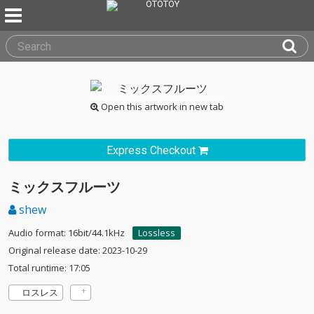
Open this artwork in new tab
Express Checkout
ミックスフルーツ
shew
Audio format: 16bit/44.1kHz
Lossless
Original release date: 2023-10-29
Total runtime: 17:05
ロスレス