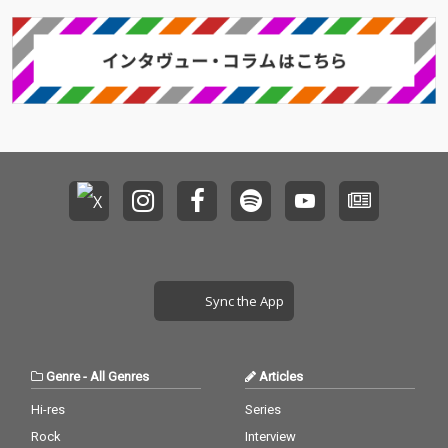
Sync the App
Genre
-
All Genres
Articles
Hi-res
Series
Rock
Interview