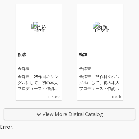
省的な恋における心の
省的な恋における心の
機微を美しく普遍的な
機微を美しく普遍的な
旋律に漂わせるのは中
旋律に漂わせるのは中
村のもはや十八番。そ
村のもはや十八番。そ
こに金澤豊の歌声が相
こに金澤豊の歌声が相
乗して、楽曲と楽曲の
乗して、楽曲と楽曲の
主人公のキャラクター
主人公のキャラクター
と表情を具体的に構築
と表情を具体的に構築
することに成功してい
することに成功してい
軌跡
軌跡
る。
る。
金澤豊
金澤豊
金澤豊、25作目のシン
金澤豊、25作目のシン
グルにして、初の本人
グルにして、初の本人
プロデュース・作詞・
プロデュース・作詞・
作曲・ボーカルプロダ
作曲・ボーカルプロダ
1 track
1 track
クション作品。共同プ
クション作品。共同プ
ロデュース・編曲は、
ロデュース・編曲は、
毎週日曜日にアップし
毎週日曜日にアップし
View More Digital Catalog
続けている「歌ってみ
続けている「歌ってみ
たシリーズ」でタッグ
たシリーズ」でタッグ
Error.
を組む中村結花。
を組む中村結花。