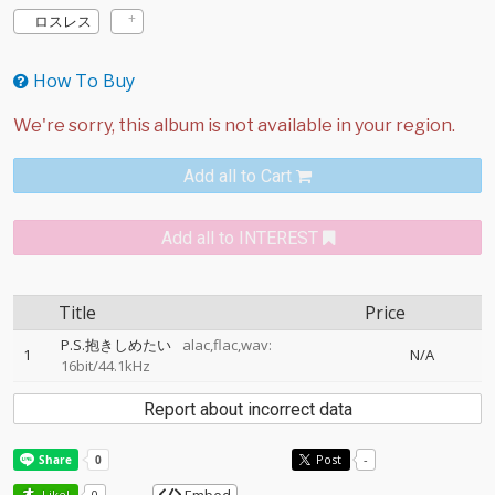
ロスレス
How To Buy
Add all to Cart
Add all to INTEREST
Title
Price
P.S.抱きしめたい
alac,flac,wav:
1
N/A
16bit/44.1kHz
Report about incorrect data
Post
-
Like!
0