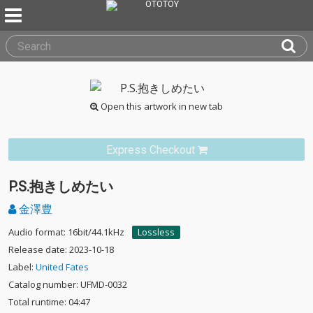
Open this artwork in new tab
Express Checkout
P.S.抱きしめたい
金澤豊
Audio format: 16bit/44.1kHz
Lossless
Release date: 2023-10-18
Label:
United Fates
Catalog number: UFMD-0032
Total runtime: 04:47