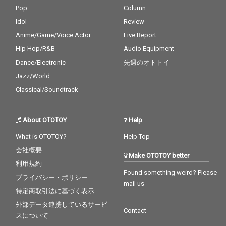
Pop
Column
Idol
Review
Anime/Game/Voice Actor
Live Report
Hip Hop/R&B
Audio Equipment
Dance/Electronic
先週のオトトイ
Jazz/World
Classical/Soundtrack
About OTOTOY
Help
What is OTOTOY?
Help Top
会社概要
Make OTOTOY better
利用規約
Found something weird? Please
プライバシー・ポリシー
mail us
特定商取引法に基づく表示
外部データ連携しているサービ
Contact
スについて