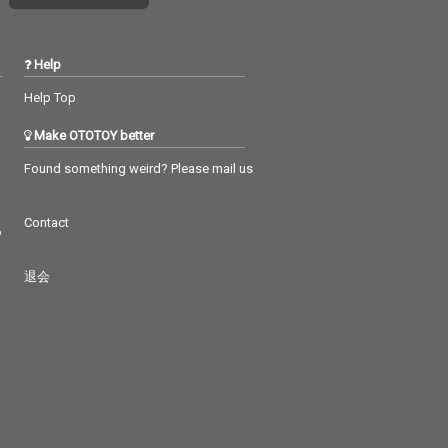
Help
Help Top
Make OTOTOY better
Found something weird? Please mail us
Contact
つ
退会