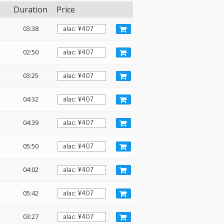
Duration
Price
03:38
02:50
03:25
04:32
04:39
05:50
04:02
音
05:42
03:27