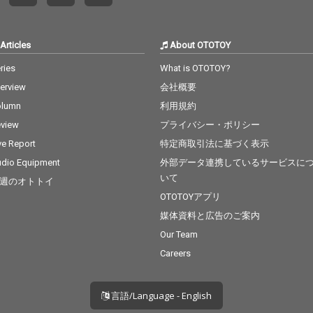
Articles
About OTOTOY
ries
What is OTOTOY?
terview
会社概要
olumn
利用規約
view
プライバシー・ポリシー
ve Report
特定商取引法に基づく表示
dio Equipment
外部データ連携しているサービスに
いて
週のオトトイ
OTOTOYアプリ
媒体資料と広告のご案内
Our Team
Careers
言語/Language - English