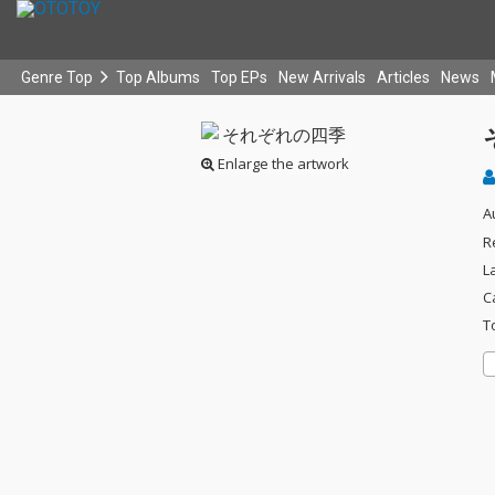
Genre Top
Top Albums
Top EPs
New Arrivals
Articles
News
Enlarge the artwork
A
R
L
C
T