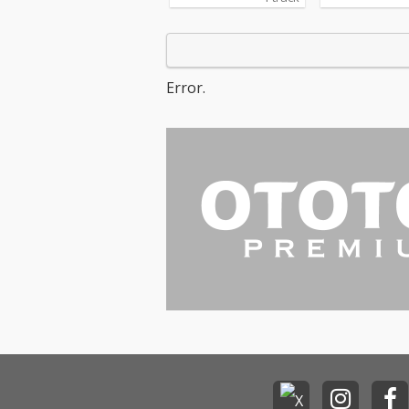
す。2022年のクリスマ
す。2022年の
スにこの曲が海外から
スにこの曲が海
沢山アクセスがあった
沢山アクセスが
ため英語版を作ってみ
ため英語版を作
ました。
ました。
Error.