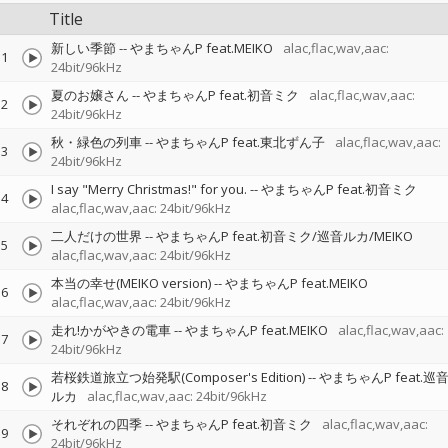
Title
新しい季節
--
やまちゃんP feat.MEIKO
alac,flac,wav,aac:
1
24bit/96kHz
夏のお嬢さん
--
やまちゃんP feat.初音ミク
alac,flac,wav,aac:
2
24bit/96kHz
秋・緑色の列車
--
やまちゃんP feat.東北ずん子
alac,flac,wav,aac:
3
24bit/96kHz
I say "Merry Christmas!" for you.
--
やまちゃんP feat.初音ミク
4
alac,flac,wav,aac: 24bit/96kHz
二人だけの世界
--
やまちゃんP feat.初音ミク/巡音ルカ/MEIKO
5
alac,flac,wav,aac: 24bit/96kHz
本当の幸せ(MEIKO version)
--
やまちゃんP feat.MEIKO
6
alac,flac,wav,aac: 24bit/96kHz
走れ!かがやきの電車
--
やまちゃんP feat.MEIKO
alac,flac,wav,aac:
7
24bit/96kHz
若桜鉄道旅立つ始発駅(Composer's Edition)
--
やまちゃんP feat.巡
8
ルカ
alac,flac,wav,aac: 24bit/96kHz
それぞれの四季
--
やまちゃんP feat.初音ミク
alac,flac,wav,aac:
9
24bit/96kHz