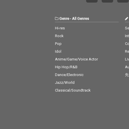
Genre
-
All Genres
Hi-res
Se
Rock
In
Pop
C
Idol
Re
Anime/Game/Voice Actor
Li
Hip Hop/R&B
Au
Dance/Electronic
先
Jazz/World
Classical/Soundtrack