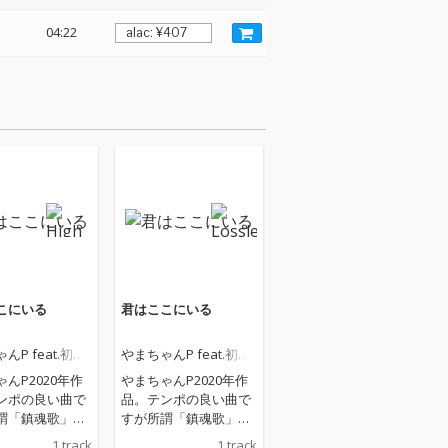
04:22
こにいる
君はここにいる
んP feat.初音
やまちゃんP feat.初音
ミク
んP2020年作
やまちゃんP2020年作
ンポの良い曲で
品。テンポの良い曲で
謂「鎮魂歌」で
すが所謂「鎮魂歌」で
す。
1 track
1 track