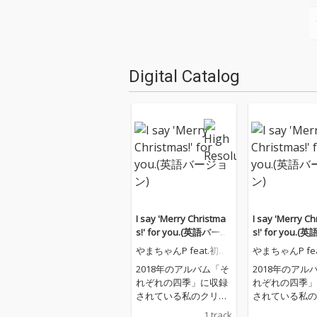
Digital Catalog
I say 'Merry Christma
I say 'Merry Ch
s!' for you.(英語バージ
s!' for you.
ョン)
ョン)
やまちゃんP feat.初音
やまちゃんP fe
ミク
ミク
2018年のアルバム「そ
2018年のアル
れぞれの四季」に収録
れぞれの四季」
されている私のクリス
されている私の
マスソングの英語版で
マスソングの英
1 track