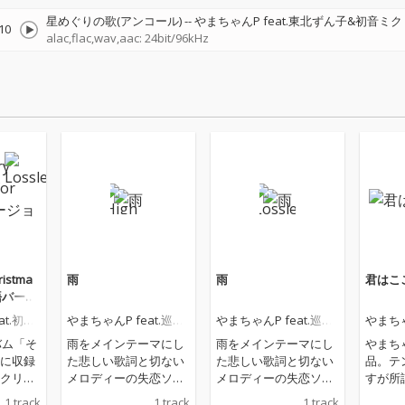
星めぐりの歌(アンコール)
--
やまちゃんP feat.東北ずん子&初音ミク
10
alac,flac,wav,aac: 24bit/96kHz
ristma
雨
雨
君はこ
(英語バージ
at.初音
やまちゃんP feat.巡音
やまちゃんP feat.巡音
やまちゃ
ルカ
ルカ
ミク
バム「そ
雨をメインテーマにし
雨をメインテーマにし
やまちゃ
に収録
た悲しい歌詞と切ない
た悲しい歌詞と切ない
品。テ
クリス
メロディーの失恋ソン
メロディーの失恋ソン
すが所
語版で
グを作りました。巡音
グを作りました。巡音
す。
1 track
1 track
1 track