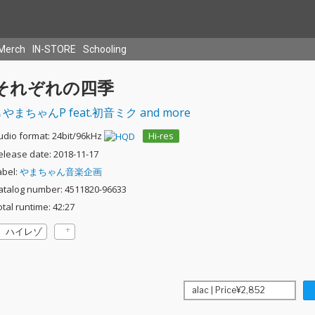
Merch
IN-STORE
Schooling
それぞれの四季
やまちゃんP feat.初音ミク and more
udio format: 24bit/96kHz
Hi-res
elease date: 2018-11-17
abel:
やまちゃん音楽企画
atalog number: 4511820-96633
otal runtime: 42:27
ハイレゾ