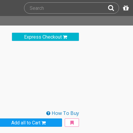
Express Checkout
How To Buy
Add all to Cart