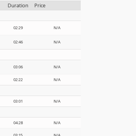
Duration
Price
02:29
N/A
02:46
N/A
03:06
N/A
02:22
N/A
03:01
N/A
04:28
N/A
03:15
N/A