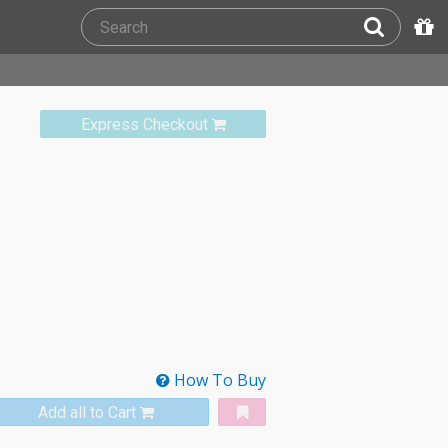
Express Checkout
How To Buy
Add all to Cart