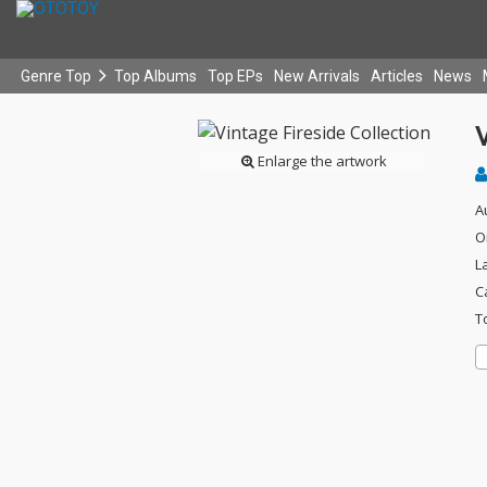
Genre Top
Top Albums
Top EPs
New Arrivals
Articles
News
V
Enlarge the artwork
A
O
L
C
T