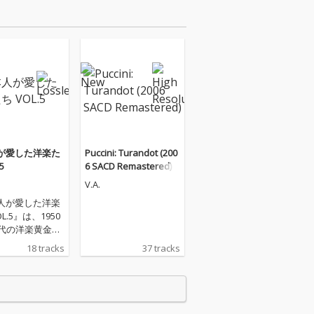
が愛した洋楽た
Puccini: Turandot (200
5
6 SACD Remastered)
V.A.
人が愛した洋楽
L.5』は、1950
年代の洋楽黄金期
する名曲を集め
18 tracks
37 tracks
かしのオールデ
名曲集です。エ
ス・プレスリー
ロック」「ア
ード・ユア・ラ