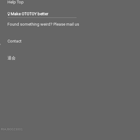
洋楽”“オールデ
Help Top
名曲集”として、
代から洋楽スタ
Make OTOTOY better
ド愛好家まで幅
しめる内容で
Found something weird? Please mail us
Contact
つ
退会
 RIAJ80023001