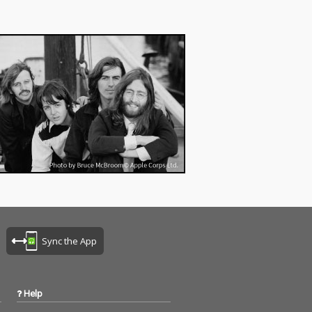
ゥナイト」、ク
リチャード「ダ
イト」「オン・
ーチ」、リト
チャード「ルシ
など、ロックン
黎明期を彩った
が勢ぞろい。さ
ルイ・アームス
グ「聖者が街に
来る」、ボビ
ィントン「ブル
ェルベット」な
和の洋楽ファン
まれたスタンダ
ンバーも収録し
す。 映画音楽、
、ポップス、カ
Sync the App
ー、ジャズが交
この時代ならで
彩な魅力が詰ま
枚。日本国内配
Help
に構成された“懐