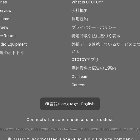
本国内配信向けに構成
かしの
ries
What is OTOTOY?
された“懐かしの洋
ィーズ
terview
会社概要
楽”“オールディーズ名
昭和世
曲集”として、昭和世代
ンダー
olumn
利用規約
から洋楽スタンダード
広く楽
view
プライバシー・ポリシー
愛好家まで幅広く楽し
す。
める一枚です。
ve Report
特定商取引法に基づく表示
dio Equipment
外部データ連携しているサービスに
いて
週のオトトイ
OTOTOYアプリ
媒体資料と広告のご案内
Our Team
Careers
言語/Language - English
Connects fans and musicians in Lossless
008872001Y30005, 9008872005Y37019 / NexTone: ID000000232, ID000000233 / エルマーク:
© OTOTOY Incorporated since 2004, a
digitiminimi
company