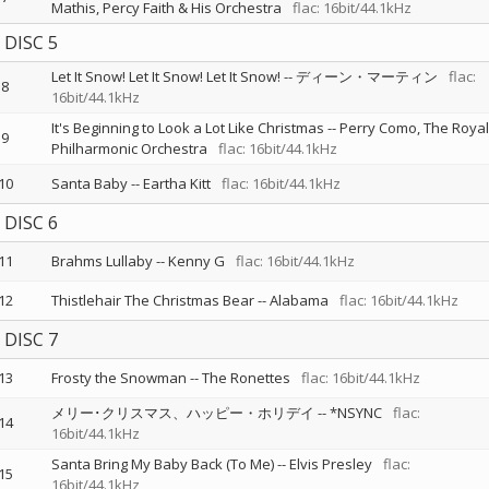
Mathis
Percy Faith & His Orchestra
flac: 16bit/44.1kHz
DISC 5
Let It Snow! Let It Snow! Let It Snow!
--
ディーン・マーティン
flac:
8
16bit/44.1kHz
It's Beginning to Look a Lot Like Christmas
--
Perry Como
The Royal
9
Philharmonic Orchestra
flac: 16bit/44.1kHz
10
Santa Baby
--
Eartha Kitt
flac: 16bit/44.1kHz
DISC 6
11
Brahms Lullaby
--
Kenny G
flac: 16bit/44.1kHz
12
Thistlehair The Christmas Bear
--
Alabama
flac: 16bit/44.1kHz
DISC 7
13
Frosty the Snowman
--
The Ronettes
flac: 16bit/44.1kHz
メリー･クリスマス、ハッピー・ホリデイ
--
*NSYNC
flac:
14
16bit/44.1kHz
Santa Bring My Baby Back (To Me)
--
Elvis Presley
flac:
15
16bit/44.1kHz