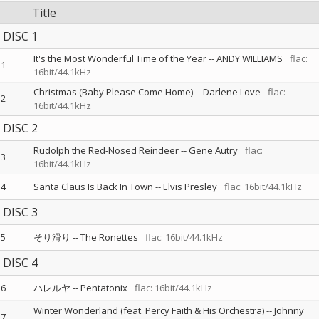
Title
DISC 1
It's the Most Wonderful Time of the Year
--
ANDY WILLIAMS
flac:
1
16bit/44.1kHz
Christmas (Baby Please Come Home)
--
Darlene Love
flac:
2
16bit/44.1kHz
DISC 2
Rudolph the Red-Nosed Reindeer
--
Gene Autry
flac:
3
16bit/44.1kHz
4
Santa Claus Is Back In Town
--
Elvis Presley
flac: 16bit/44.1kHz
DISC 3
5
そり滑り
--
The Ronettes
flac: 16bit/44.1kHz
DISC 4
6
ハレルヤ
--
Pentatonix
flac: 16bit/44.1kHz
Winter Wonderland (feat. Percy Faith & His Orchestra)
--
Johnny
7