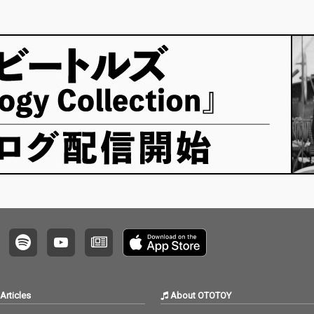
「ハートブレイク・ホ
ヴ・ト
テル」、アネット・フ
リフ・
ァニセロ「パイナップ
イナマ
ル・プリンセス」、ロ
ザ・ビ
ネッツ「あたしのベイ
ル・リ
ビー」など、昭和のラ
ール」
ジオやテレビで親しま
ロール
れたスタンダードナン
代表曲
バーが並びます。ロッ
らに、
クンロール、ポップ
トロン
ス、ティーンポップ、
やって
R&B、フォークまで幅
ー・ヴ
広いジャンルが楽し
ー・ヴ
め、当時のアメリカ音
ど、昭
楽文化の華やかさと勢
に親し
いがよみがえります。
ードナ
さらに、マージョリ
ていま
ー・ノエル「そよ風に
ロック
のって」、ジリオラ・
ントリ
チンクエッティ「愛は
差する
すぐそこに」など、ヨ
はの多
ーロッパ発のヴィンテ
った一
Articles
About OTOTOY
ージポップも収録。日
信向け