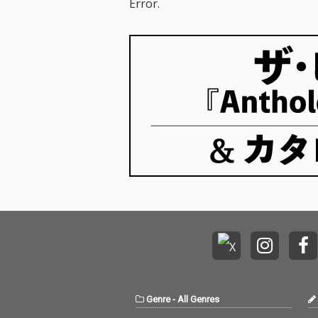
Error.
Genre
-
All Genres