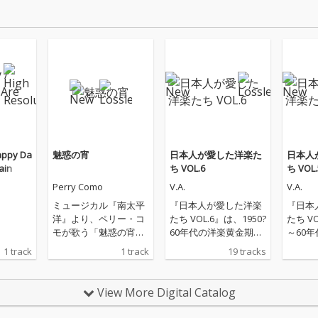
appy Da
魅惑の宵
日本人が愛した洋楽た
日本人
ain
ち VOL.6
ち VOL.
Perry Como
V.A.
V.A.
ミュージカル『南太平
『日本人が愛した洋楽
『日本
洋』より、ペリー・コ
たち VOL.6』は、1950?
たち VO
モが歌う「魅惑の宵」
60年代の洋楽黄金期を
～60
は、美しいメロディで
彩ったオールディーズ
を象徴
1 track
1 track
19 tracks
愛され続けるスタンダ
の名曲を集めた、懐か
た、懐
ードナンバーです。優
しの洋楽ヒット集で
ィーズ
雅でロマンティックな
す。ザ・コーデッツ
ルヴィ
View More Digital Catalog
雰囲気を、上品なアレ
「ロリポップ」、エル
「監獄
ンジで楽しめます。
ヴィス・プレスリー
イ・ニ