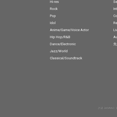
Hi-res
Se
Rock
In
Pop
C
Idol
Re
Anime/Game/Voice Actor
Li
Hip Hop/R&B
Au
Dance/Electronic
先
Jazz/World
Classical/Soundtrack
許諾 JASRAC: 9