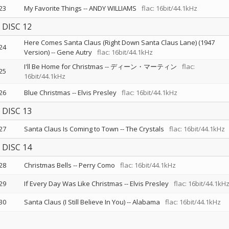
23
My Favorite Things
--
ANDY WILLIAMS
flac: 16bit/44.1kHz
DISC 12
Here Comes Santa Claus (Right Down Santa Claus Lane) (1947
24
Version)
--
Gene Autry
flac: 16bit/44.1kHz
I'll Be Home for Christmas
--
ディーン・マーティン
flac:
25
16bit/44.1kHz
26
Blue Christmas
--
Elvis Presley
flac: 16bit/44.1kHz
DISC 13
27
Santa Claus Is Coming to Town
--
The Crystals
flac: 16bit/44.1kHz
DISC 14
28
Christmas Bells
--
Perry Como
flac: 16bit/44.1kHz
29
If Every Day Was Like Christmas
--
Elvis Presley
flac: 16bit/44.1kH
30
Santa Claus (I Still Believe In You)
--
Alabama
flac: 16bit/44.1kHz