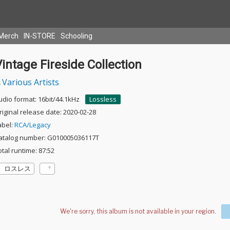
Merch
IN-STORE
Schooling
intage Fireside Collection
Various Artists
udio format: 16bit/44.1kHz
Lossless
riginal release date: 2020-02-28
abel:
RCA/Legacy
atalog number: G010005036117T
otal runtime: 87:52
ロスレス