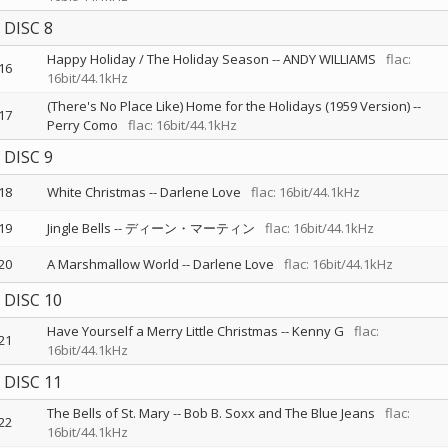
DISC 8
Happy Holiday / The Holiday Season
--
ANDY WILLIAMS
flac:
16
16bit/44.1kHz
(There's No Place Like) Home for the Holidays (1959 Version)
--
17
Perry Como
flac: 16bit/44.1kHz
DISC 9
18
White Christmas
--
Darlene Love
flac: 16bit/44.1kHz
19
Jingle Bells
--
ディーン・マーティン
flac: 16bit/44.1kHz
20
A Marshmallow World
--
Darlene Love
flac: 16bit/44.1kHz
DISC 10
Have Yourself a Merry Little Christmas
--
Kenny G
flac:
21
16bit/44.1kHz
DISC 11
The Bells of St. Mary
--
Bob B. Soxx and The Blue Jeans
flac:
22
16bit/44.1kHz