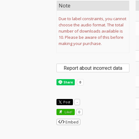
Note
Due to label constraints, you cannot
choose the audio format. The total
number of downloads available is
10. Please be aware of this before
making your purchase.
Report about incorrect data
Post
-
Like!
0
Embed