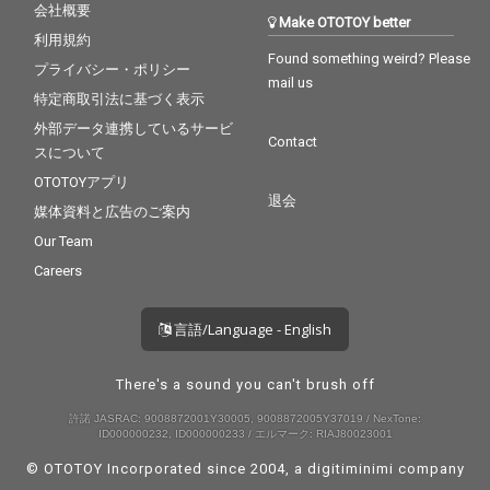
会社概要
Make OTOTOY better
利用規約
Found something weird? Please
プライバシー・ポリシー
mail us
特定商取引法に基づく表示
外部データ連携しているサービ
Contact
スについて
OTOTOYアプリ
退会
媒体資料と広告のご案内
Our Team
Careers
言語/Language - English
There's a sound you can't brush off
許諾 JASRAC: 9008872001Y30005, 9008872005Y37019 / NexTone:
ID000000232, ID000000233 / エルマーク: RIAJ80023001
© OTOTOY Incorporated since 2004, a
digitiminimi
company