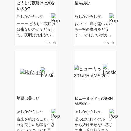
どうして夜明けは来な
栞を挟む
いのか?
あしかかもしか。
あしかかもしか。
ーーー どうして夜明け
おいで 扉は開いてい
は来ないのか？どうし
る一杯の魔法をどう
て、夜明けは来ないの
ぞ……かわいいボカロ
に、明日は来るのだろ
さんたちが生演奏で歌
1 track
1 track
う？……これは、僕の
ってくれるカフェはど
小さなセカイの中で 解
こですか…？…くださ
き明かしたいフシギの
い…！
一つ。自分の作曲の原
点と思われる、ミュー
ジカルっぽい曲を作り
ました。
地獄は美しい
ヒューミッド - 80%RH
AM5:20 -
あしかかもしか。
あしかかもしか。
音楽を続けること、そ
湿っぽい日々のループ
れは美しい地獄を生き
から抜け出せない感じ
るということだと思い
の曲。普段能天気な人