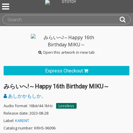
Open this artwork in new tab
Express Checkout
みらいへ!～Happy 16th Birthday MIKU～
あしかかもしか。
Audio format: 16bit/44.1kHz
Lossless
Release date: 2023-08-28
Label:
KARENT
Catalog number: KRHS-96096