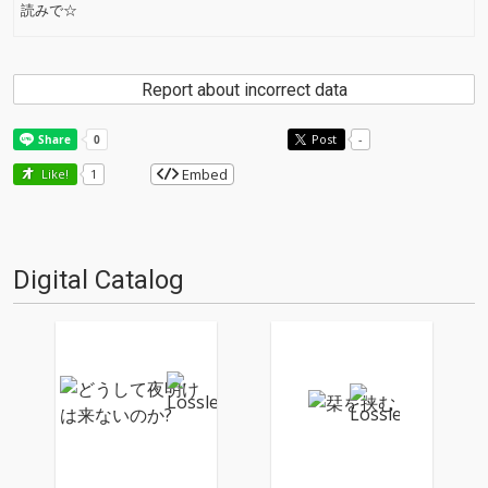
読みで☆
Report about incorrect data
Post
-
Embed
Like!
1
Digital Catalog