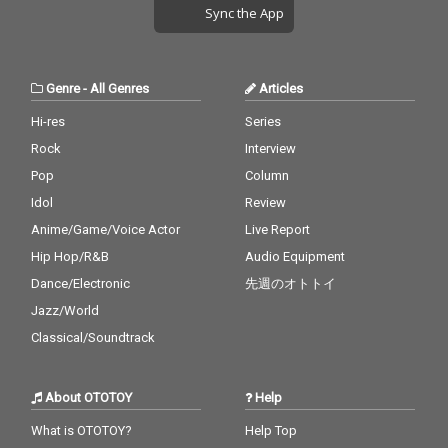
Sync the App
Genre
-
All Genres
Articles
Hi-res
Series
Rock
Interview
Pop
Column
Idol
Review
Anime/Game/Voice Actor
Live Report
Hip Hop/R&B
Audio Equipment
Dance/Electronic
先週のオトトイ
Jazz/World
Classical/Soundtrack
About OTOTOY
Help
What is OTOTOY?
Help Top