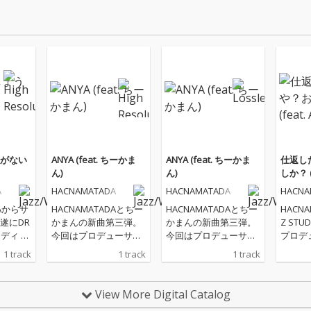
がない
ANYA (feat. ちーかま
ANYA (feat. ちーかま
仕返し
ん)
ん)
しか？ (f
A
HACNAMATADA
HACNAMATADA
HACNA
DAからサ
HACNAMATADAとちー
HACNAMATADAとちー
HACNA
遂にDR
かまんの新曲第三弾。
かまんの新曲第三弾。
Z ST
今回はプロデューサー
今回はプロデューサー
プロデ
い夏 全
のSTとサブカル志向が
のSTとサブカル志向が
のRegg
1 track
1 track
1 track
ump U
同じちーかまんと某ア
同じちーかまんと某ア
ARAR
れる曲
ニメをオマージュ。 RR
ニメをオマージュ。 RR
成！ 嫌な仕返しは、も
STUDIOの大胆不敵な
STUDIOの大胆不敵な
う終わり! こ
View More Digital Catalog
界的に
ダンスホールに乗っか
ダンスホールに乗っか
は“優し