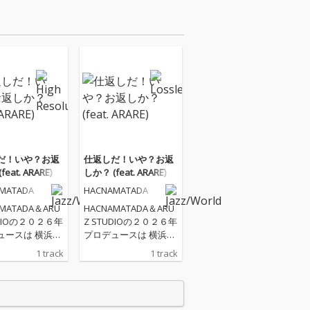
だ！いや？お返
仕返しだ！いや？お返
eat. ARARE)
しか？ (feat. ARARE)
MATADA
HACNAMATADA
MATADA＆ARU
HACNAMATADA＆ARU
UDIOの２０２６年
Z STUDIOの２０２６年
ュースは 横浜発
プロデュースは 横浜発
ae Deejay！！
のReggae Deejay！！
1 track
1 track
Eとの新曲が完
ARAREとの新曲が完
成！ 嫌な仕返しは、も
れから
う終わり! これから
さの仕返し” も
は“優しさの仕返し” も