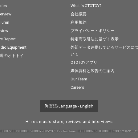
ries
What is OTOTOY?
terview
会社概要
olumn
利用規約
view
プライバシー・ポリシー
ve Report
特定商取引法に基づく表示
dio Equipment
外部データ連携しているサービスに
いて
週のオトトイ
OTOTOYアプリ
媒体資料と広告のご案内
Our Team
Careers
言語/Language - English
Hi-res music store, reviews and interviews
008872001Y30005, 9008872005Y37019 / NexTone: ID000000232, ID000000233 / エルマーク: