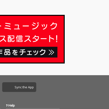
思いやりを倍に
らった思いやりを倍に
していく。 そん
して返していく。 そん
ティブなバイブ
なポジティブなバイブ
め込んだ１曲。
スを詰め込んだ１曲。
お祭り。 覚悟し
人生はお祭り。 覚悟し
から仕返しだ
な、今から仕返しだ
('ω')ノ
Sync the App
Help