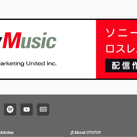
e Div
り、ちーか節が炸裂。
り、ちーか節が炸裂。
らった
ィーチャ
Lie Lie Lie でも愛 愛 愛
Lie Lie Lie でも愛 愛 愛
して返
今年の
胸にしまう言葉 偽り
胸にしまう言葉 偽り
なポジ
曲にな
はない Cry Cry Cry で
はない Cry Cry Cry で
スを詰
もSmile Smile Smile 涙
もSmile Smile Smile 涙
人生は
この夏は
のあと笑えればIt's Alri
のあと笑えればIt's Alri
な、今
AとMETI
ght
ght
('ω')ノ
 #H
#METIS
 #SUMM
GAE
Articles
About OTOTOY