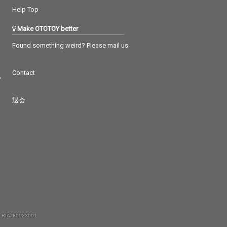
Help Top
Make OTOTOY better
Found something weird? Please mail us
Contact
つ
退会
 RIAJ80023001