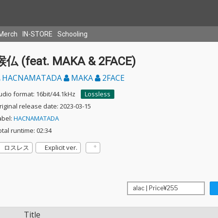
Merch
IN-STORE
Schooling
喉仏 (feat. MAKA & 2FACE)
HACNAMATADA
MAKA
2FACE
udio format: 16bit/44.1kHz
Lossless
riginal release date: 2023-03-15
abel:
HACNAMATADA
otal runtime: 02:34
ロスレス
Explicit ver.
Title