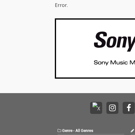
も活躍するReggae Div
も活躍するRegga
Error.
a METISをフィーチャ
a METISをフ
リングに迎えて今年の
リングに迎えて
夏に欠かせない曲にな
夏に欠かせない
りそう！ 『夏だからし
りそう！ 『夏だからし
ょうがない』 この夏は
ょうがない』 
HACNAMATADAとMETI
HACNAMATAD
Sと盛り上がろう！ #H
Sと盛り上がろう！
ACNAMATADA #METIS
ACNAMATADA 
#SIMMERTIME #SUMM
#SIMMERTIME
ERTUNE #REGGAE
ERTUNE #REG
Genre
-
All Genres