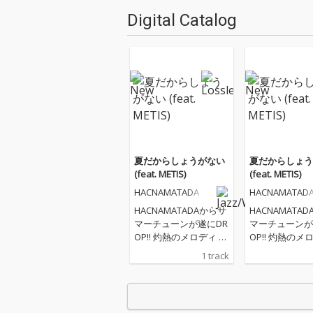
Digital Catalog
夏だからしょうがない
夏だからしょう
(feat. METIS)
(feat. METIS)
HACNAMATADA
HACNAMATAD
HACNAMATADAからサ
HACNAMATA
マーチューンが遂にDR
マーチューンが
OP!! 灼熱のメロディ 弾
OP!! 灼熱のメロディ 弾
ける恋 終わらない夏 全
ける恋 終わらな
1 track
てが搭載されたJump U
てが搭載されたJ
pなバイブス溢れる曲
pなバイブス溢
が完成！！ 今回は唯一
が完成！！ 今回は唯一
無二の歌声で世界的に
無二の歌声で世