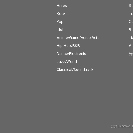
Hi-res
Se
Rock
In
Pop
C
Idol
Re
Anime/Game/Voice Actor
Li
Hip Hop/R&B
Au
Dance/Electronic
先
Jazz/World
Classical/Soundtrack
許諾 JASRAC: 9