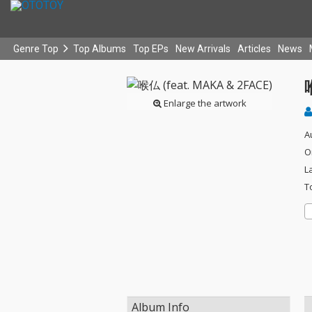
Genre Top
Top Albums
Top EPs
New Arrivals
Articles
News
Enlarge the artwork
A
O
L
T
Album Info