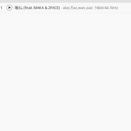
1
喉仏 (feat. MAKA & 2FACE)
alac,flac,wav,aac: 16bit/44.1kHz