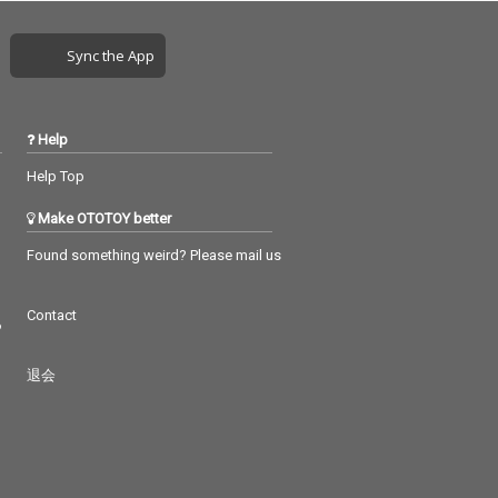
Sync the App
Help
Help Top
Make OTOTOY better
Found something weird? Please mail us
Contact
つ
退会