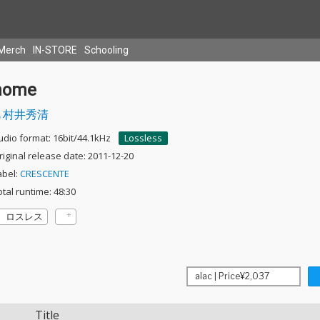
Merch
IN-STORE
Schooling
home
村井秀清
udio format: 16bit/44.1kHz
Lossless
riginal release date: 2011-12-20
abel:
CRESCENTE
otal runtime: 48:30
ロスレス
Title