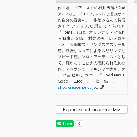
作曲家・ピアニストの村井秀清の2nd
アルバム。 「1stアルバムで掴みかけ
た自分の音楽を、一歩踏み込んで発展
させたい」そんな思いで作られた
『Home』には、オリジナリティ溢れ
る12曲が収録。 村井の美しいメロデ
ィと、大編成ストリングスのスケール
感。緻密なスコアによるスリリングな
スピード感。ソロ・アーティストとし
て、確かな手ごたえの感じられる意欲
作。NHKラジオ「NHKジャーナル」テ
ーマ曲セルフカバー『Good News,
Good Luck』収録。
shop.crescente.co.jp
...
Report about incorrect data