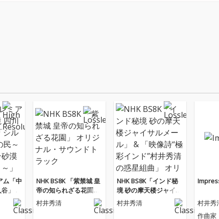
ミアム「中
NHK BS8K 「紫禁城 皇
NHK BS8K「インド秘
Impres
谷」 &
帝の知られざる花園」
境 砂の摩天楼ジャイサ
 謎の民
オリジナル・サウンド
ルメール」 & 「映像
村井秀清
村井秀清
村井秀
砂漠楼
トラック
詩“極彩インド”村井秀
作曲家
オリジ
清の惑星組曲」 オリジ