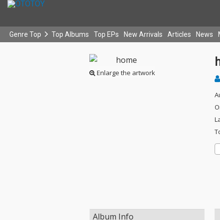
Genre Top
Top Albums
Top EPs
New Arrivals
Articles
News
Enlarge the artwork
A
O
L
T
Album Info