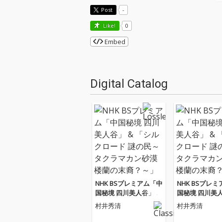
Post
-
Like!
0
Embed
Digital Catalog
NHK BSプレミアム「中
NHK BSプレ
国秘境 四川美人谷」 &
国秘境 四川美人
「シルクロード 謎の民
「シルクロード
村井秀清
村井秀清
～タクラマカン砂漠楼
～タクラマカン
蘭の末裔？～」オリジ
蘭の末裔？～」