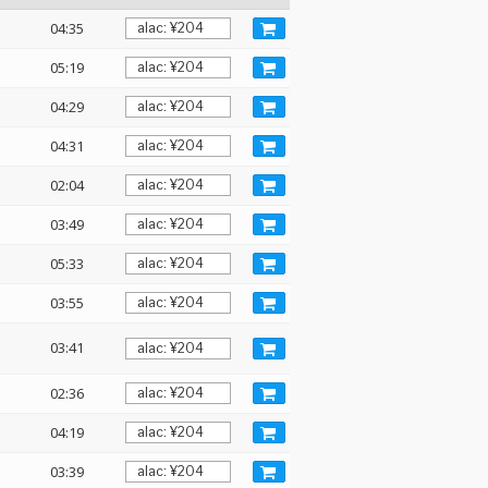
04:35
05:19
04:29
04:31
02:04
03:49
05:33
03:55
03:41
02:36
04:19
03:39