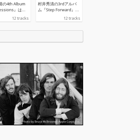
の4th Album
村井秀清の3rdアルバ
essions』は、
ム『Step Forward』
ツアーを積み重
は、文字通り“前進”す
12 tracks
12 tracks
で生まれた信頼
る村井の“今日”と“明
に、村井の持ち
日”を収録。彼の持ち味
る、美しいメロ
である、美しいメロデ
スケール感のあ
ィと、大編成ストリン
ンドが、より優
グスのスケール感のあ
強く進化。1冊
るサウンドに加え、よ
集を読むよう
り繊細で、よりパワフ
2曲の印象を楽し
ルな「村井ワールド」
しい。聴く人を
が展開。NHKテレビ
時間へ誘いま
「ネットワークニュー
p://shop.cres
ス北海道」テーマ曲『i
o.jp/
nto the future』収録。
http://shop.crescent
e.co.jp/