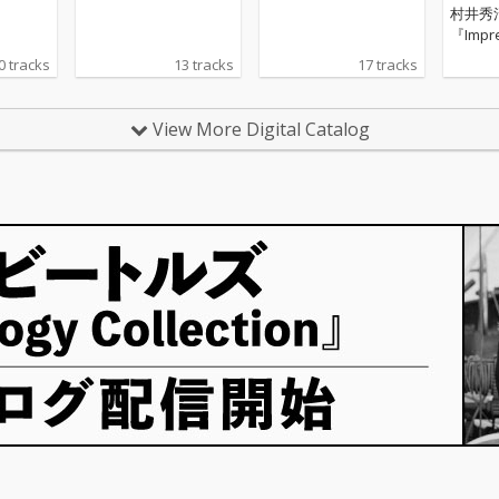
村井秀清
トラッ
ナル・サウンドトラッ
『Impr
ク
ライブ
0 tracks
13 tracks
17 tracks
ねた中
感を礎
味であ
View More Digital Catalog
ディと
るサウ
雅に力
の短編
に、1
んで欲
豊かな
す。 htt
cente.c