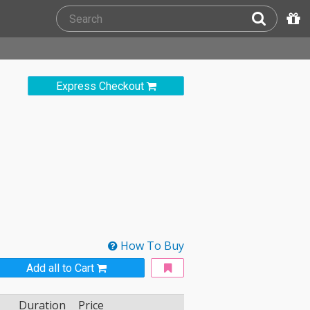
Express Checkout
How To Buy
Add all to Cart
Duration
Price