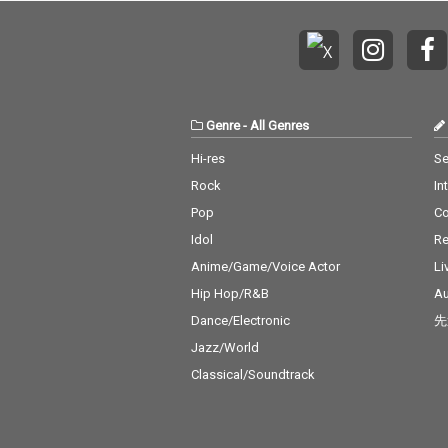
Genre
-
All Genres
Hi-res
Se
Rock
In
Pop
C
Idol
Re
Anime/Game/Voice Actor
Li
Hip Hop/R&B
Au
Dance/Electronic
先
Jazz/World
Classical/Soundtrack