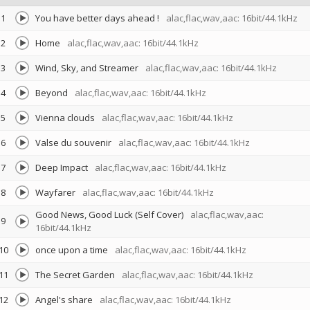
1
You have better days ahead !
alac,flac,wav,aac: 16bit/44.1kHz
2
Home
alac,flac,wav,aac: 16bit/44.1kHz
3
Wind, Sky, and Streamer
alac,flac,wav,aac: 16bit/44.1kHz
4
Beyond
alac,flac,wav,aac: 16bit/44.1kHz
5
Vienna clouds
alac,flac,wav,aac: 16bit/44.1kHz
6
Valse du souvenir
alac,flac,wav,aac: 16bit/44.1kHz
7
Deep Impact
alac,flac,wav,aac: 16bit/44.1kHz
8
Wayfarer
alac,flac,wav,aac: 16bit/44.1kHz
Good News, Good Luck (Self Cover)
alac,flac,wav,aac:
9
16bit/44.1kHz
10
once upon a time
alac,flac,wav,aac: 16bit/44.1kHz
11
The Secret Garden
alac,flac,wav,aac: 16bit/44.1kHz
12
Angel's share
alac,flac,wav,aac: 16bit/44.1kHz