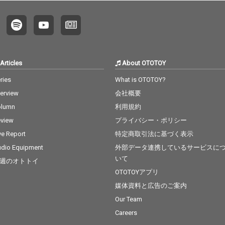
Articles
About OTOTOY
ries
What is OTOTOY?
terview
会社概要
olumn
利用規約
view
プライバシー・ポリシー
ve Report
特定商取引法に基づく表示
dio Equipment
外部データ連携しているサービスに
いて
週のオトトイ
OTOTOYアプリ
媒体資料と広告のご案内
Our Team
Careers