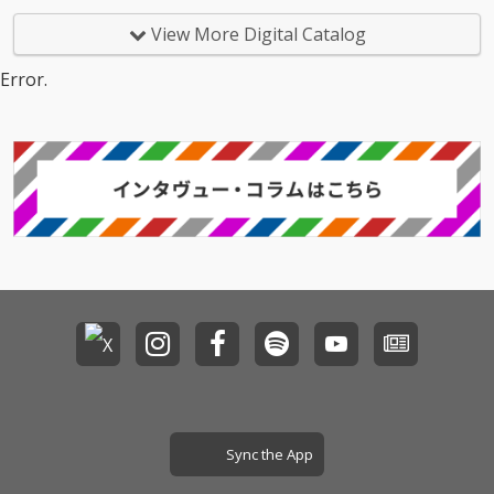
エレクトロポップトラ
があってそれが混ざり
ック。淡々としたリズ
あっていくようなこと
View More Digital Catalog
ムの中に確かな力強さ
を想像します。
が宿る、“静かに踊
Error.
る”ための一曲。
Sync the App