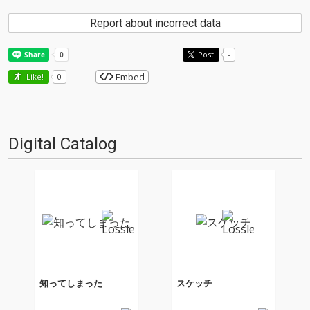
Report about incorrect data
Post
-
Embed
Like!
0
Digital Catalog
知ってしまった
スケッチ