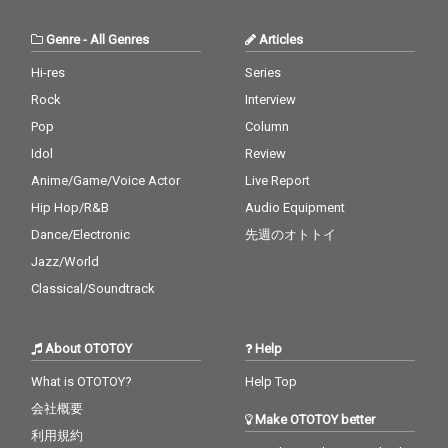
Genre
-
All Genres
Articles
Hi-res
Series
Rock
Interview
Pop
Column
Idol
Review
Anime/Game/Voice Actor
Live Report
Hip Hop/R&B
Audio Equipment
Dance/Electronic
先週のオトトイ
Jazz/World
Classical/Soundtrack
About OTOTOY
Help
What is OTOTOY?
Help Top
会社概要
Make OTOTOY better
利用規約