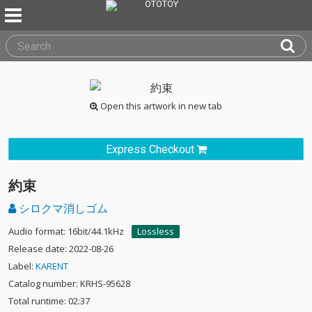
Open this artwork in new tab
Express Checkout
約束
シロクマ消しゴム
Audio format: 16bit/44.1kHz
Lossless
Release date: 2022-08-26
Label:
KARENT
Catalog number: KRHS-95628
Total runtime: 02:37