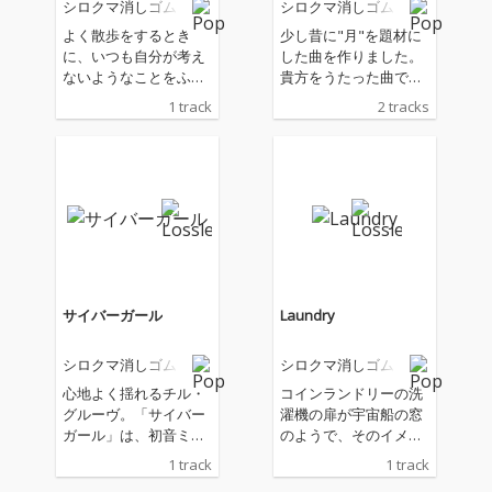
シロクマ消しゴム
シロクマ消しゴム
よく散歩をするとき
少し昔に"月"を題材に
に、いつも自分が考え
した曲を作りました。
ないようなことをふと
貴方をうたった曲で
思いつきます。それが
す。貴方は言っていま
1 track
2 tracks
過去のことなのか、未
した。此処には詳しく
来のことなのかわかり
は書ききれませんが、
ませんが、きっと純粋
「創作と月は似てい
なものだと思います。
る」と。私は創作を
「知ってしまった」そ
「海」と形容します。
れがタイトルにふさわ
寄せては返す波のよう
しいと思いました。
に想うことを表現する
のです。私はそれに応
えるようにこの曲達を
捧げます。またお話で
サイバーガール
Laundry
きることを楽しみにし
ています。愛を込め
シロクマ消しゴム
シロクマ消しゴム
て。
心地よく揺れるチル・
コインランドリーの洗
グルーヴ。「サイバー
濯機の扉が宇宙船の窓
ガール」は、初音ミク
のようで、そのイメー
の透明な歌声とサイバ
ジで、この曲を作りま
1 track
1 track
ーなビートが絡み合う
した。一人一人に宇宙