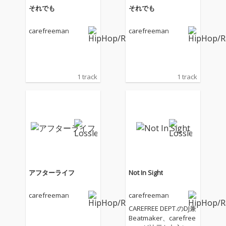
それでも
それでも
carefreeman
carefreeman
1 track
1 track
アフターライフ
Not In Sight
carefreeman
carefreeman
CAREFREE DEPT.のDJ兼
Beatmaker、carefree