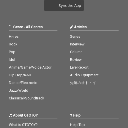
Sync the App
Genre
-
All Genres
Articles
Hi-res
Series
Rock
Interview
Pop
Column
Idol
Review
Anime/Game/Voice Actor
Live Report
Hip Hop/R&B
Audio Equipment
Dance/Electronic
先週のオトトイ
Jazz/World
Classical/Soundtrack
About OTOTOY
Help
What is OTOTOY?
Help Top