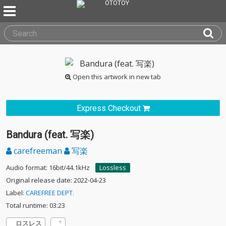
Open this artwork in new tab
Express Checkout
Bandura (feat. 写楽)
carefreeman
写楽
Audio format: 16bit/44.1kHz
Lossless
Original release date: 2022-04-23
Label:
CAREFREE DEPT.
Total runtime: 03:23
ロスレス