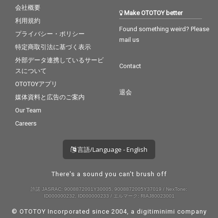
会社概要
Make OTOTOY better
利用規約
Found something weird? Please
プライバシー・ポリシー
mail us
特定商取引法に基づく表示
外部データ連携しているサービ
Contact
スについて
OTOTOYアプリ
退会
媒体資料と広告のご案内
Our Team
Careers
言語/Language - English
There's a sound you can't brush off
許諾 JASRAC: 9008872001Y30005, 9008872005Y37019 / NexTone:
ID000000232, ID000000233 / エルマーク: RIAJ80023001
© OTOTOY Incorporated since 2004, a
digitiminimi
company