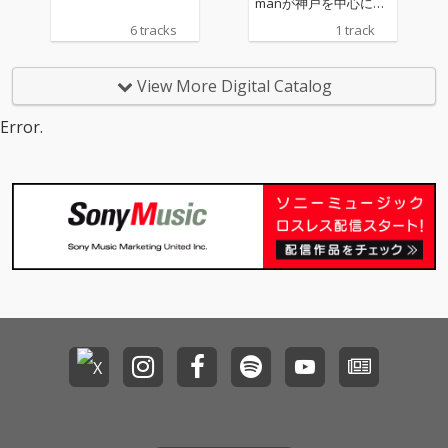
manが神戸を中心に活
動するCrew、G-KANK
6 tracks
1 track
AKUから写楽、Reo Sk
augとのシングルリリ
ース！
View More Digital Catalog
Error.