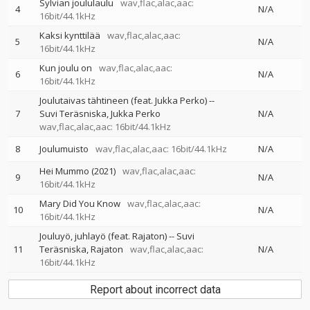
Sylvian joululaulu
wav,flac,alac,aac:
4
N/A
16bit/44.1kHz
Kaksi kynttilää
wav,flac,alac,aac:
5
N/A
16bit/44.1kHz
Kun joulu on
wav,flac,alac,aac:
6
N/A
16bit/44.1kHz
Joulutaivas tähtineen (feat. Jukka Perko)
--
7
Suvi Teräsniska
Jukka Perko
N/A
wav,flac,alac,aac: 16bit/44.1kHz
8
Joulumuisto
wav,flac,alac,aac: 16bit/44.1kHz
N/A
Hei Mummo (2021)
wav,flac,alac,aac:
9
N/A
16bit/44.1kHz
Mary Did You Know
wav,flac,alac,aac:
10
N/A
16bit/44.1kHz
Jouluyö, juhlayö (feat. Rajaton)
--
Suvi
11
Teräsniska
Rajaton
wav,flac,alac,aac:
N/A
16bit/44.1kHz
Report about incorrect data