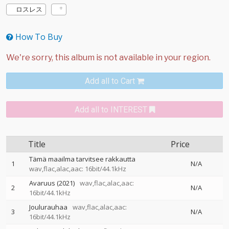
ロスレス
How To Buy
Add all to Cart
Add all to INTEREST
Title
Price
Tämä maailma tarvitsee rakkautta
1
N/A
wav,flac,alac,aac: 16bit/44.1kHz
Avaruus (2021)
wav,flac,alac,aac:
2
N/A
16bit/44.1kHz
Joulurauhaa
wav,flac,alac,aac:
3
N/A
16bit/44.1kHz