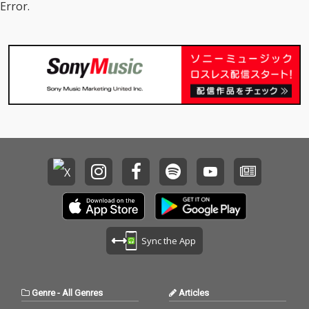
Error.
Sync the App
Genre
-
All Genres
Articles