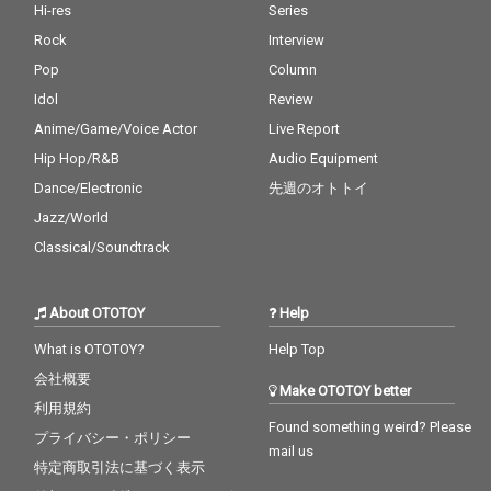
Hi-res
Series
Rock
Interview
Pop
Column
Idol
Review
Anime/Game/Voice Actor
Live Report
Hip Hop/R&B
Audio Equipment
Dance/Electronic
先週のオトトイ
Jazz/World
Classical/Soundtrack
About OTOTOY
Help
What is OTOTOY?
Help Top
会社概要
Make OTOTOY better
利用規約
Found something weird? Please
プライバシー・ポリシー
mail us
特定商取引法に基づく表示