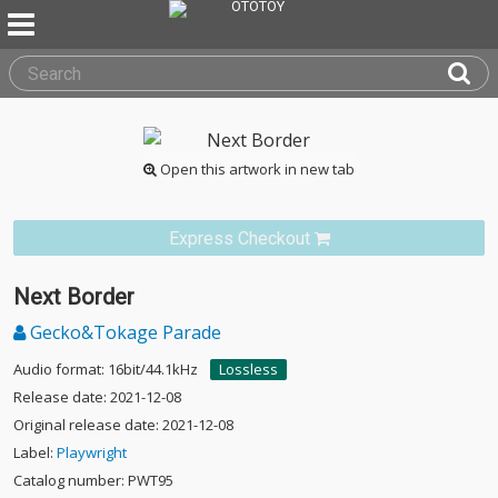
Open this artwork in new tab
Express Checkout
Next Border
Gecko&Tokage Parade
Audio format: 16bit/44.1kHz
Lossless
Release date: 2021-12-08
Original release date: 2021-12-08
Label:
Playwright
Catalog number: PWT95