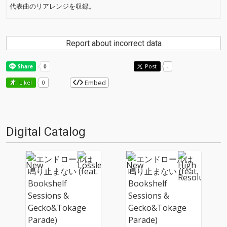
代表曲のリアレンジを収録。
Report about incorrect data
Post
-
Embed
Like!
0
Digital Catalog