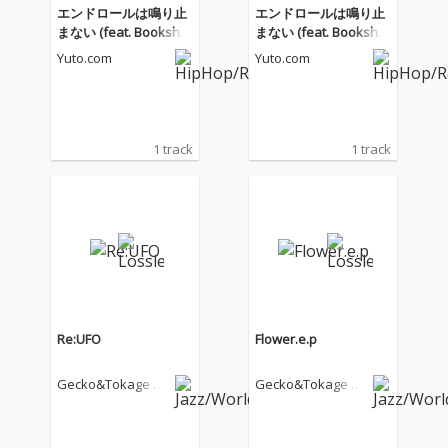
エンドロールは鳴り止
エンドロールは鳴り止
まない (feat. Bookshel
まない (feat. Bookshel
f Sessions & Gecko&T
f Sessions & Gecko&T
Yuto.com
Yuto.com
okage Parade)
okage Parade)
1 track
1 track
Re:UFO
Flower.e.p
Gecko&Tokage Pa
Gecko&Tokage Pa
rade
rade