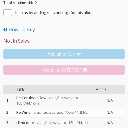
Total runtime: 44:12
Help us by adding relevant tags for this album
How To Buy
Add all to Cart
Add all to INTEREST
Title
Price
Re:Cerulean Flow
alac,flac,wav,aac:
1
N/A
16bit/44.1kHz
2
Re:Wind
alac,flac,wav,aac: 16bit/44.1kHz
N/A
3
climb door
alac,flac,wav,aac: 16bit/44.1kHz
N/A