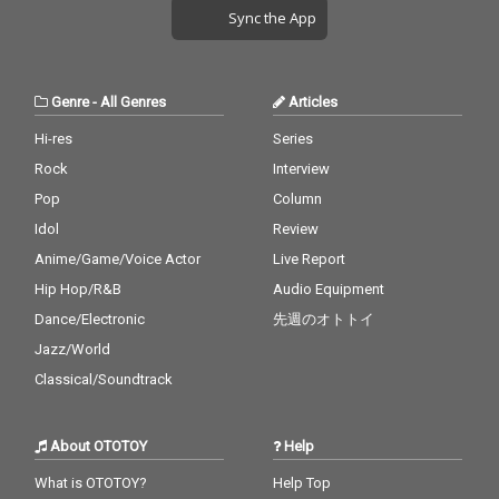
Sync the App
Genre
-
All Genres
Articles
Hi-res
Series
Rock
Interview
Pop
Column
Idol
Review
Anime/Game/Voice Actor
Live Report
Hip Hop/R&B
Audio Equipment
Dance/Electronic
先週のオトトイ
Jazz/World
Classical/Soundtrack
About OTOTOY
Help
What is OTOTOY?
Help Top