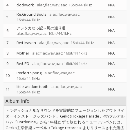
4
clockwork
alac,flac,wav,aac: 16bit/44.1kHz
N/A
Re:Ground Souls
alac,flac,wav,aac:
5
N/A
16bit/44.1kHz
アシタカせっ記～風の通り道
6
N/A
alac,flac,wav,aac: 16bit/44.1kHz
7
Re:Heaven
alac,flac,wav,aac: 16bit/44.1kHz
N/A
8
Mother
alac,flac,wav,aac: 16bit/44.1kHz
N/A
9
Re:UFO
alac,flac,wav,aac: 16bit/44.1kHz
N/A
Perfect Spring
alac,flac,wav,aac:
10
N/A
16bit/44.1kHz
little wisdom tooth
alac,flac,wav,aac:
11
N/A
16bit/44.1kHz
Album Info
トラディショナルなサウンドを実験的にフュージョンしたアウトサイ
ダーインスト・ジャズバンド、Geko&Tokage Parade。4thフルアル
バム『Borderline』から1年経たずで放たれるニューアルバムには、
Gecko主宰音楽レーベル＜Tokage records＞よりリリースされた過去