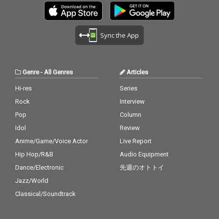
Sync the App
Genre
-
All Genres
Articles
Hi-res
Series
Rock
Interview
Pop
Column
Idol
Review
Anime/Game/Voice Actor
Live Report
Hip Hop/R&B
Audio Equipment
Dance/Electronic
先週のオトトイ
Jazz/World
Classical/Soundtrack