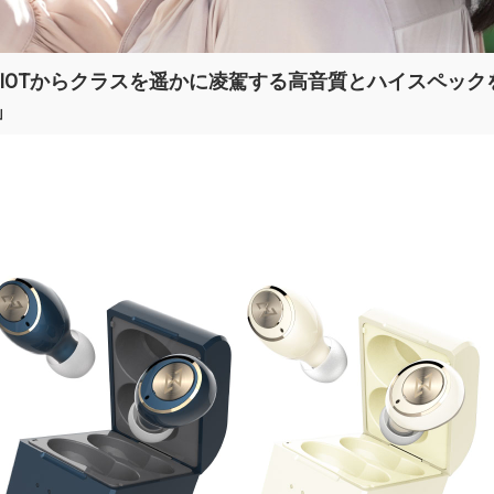
VIOTからクラスを遥かに凌駕する高音質とハイスペッ
」