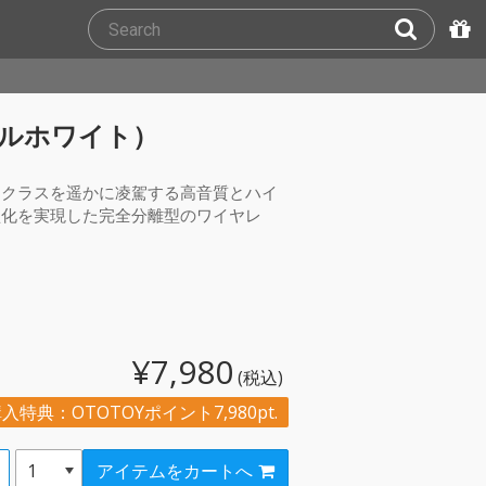
（パールホワイト）
からクラスを遥かに凌駕する高音質とハイ
型化を実現した完全分離型のワイヤレ
¥7,980
(税込)
入特典：OTOTOYポイント7,980pt.
アイテムをカートへ