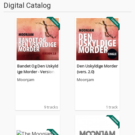
Digital Catalog
Bandet Og Den Uskyld
Den Uskyldige Morder
ige Morder - Version 2.
(vers. 2.0)
0
Moonjam
Moonjam
9 tracks
1 track