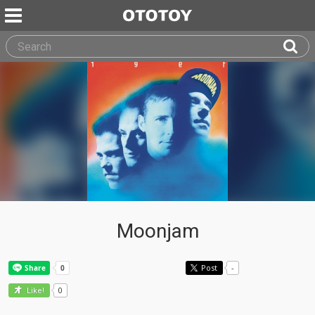
Moonjam
Post
-
0
Like!