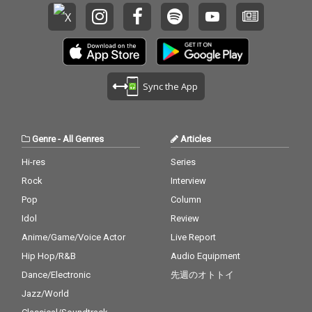
Sync the App
Genre
-
All Genres
Articles
Hi-res
Series
Rock
Interview
Pop
Column
Idol
Review
Anime/Game/Voice Actor
Live Report
Hip Hop/R&B
Audio Equipment
Dance/Electronic
先週のオトトイ
Jazz/World