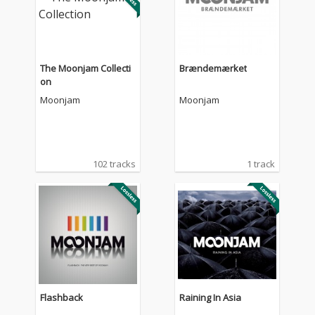
The Moonjam Collecti
Brændemærket
on
Moonjam
Moonjam
102 tracks
1 track
Flashback
Raining In Asia