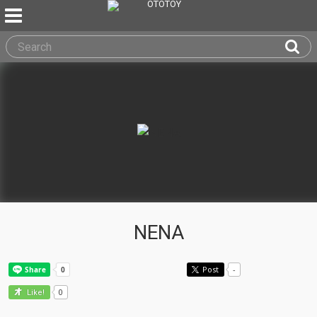
NENA
Post
-
0
Like!