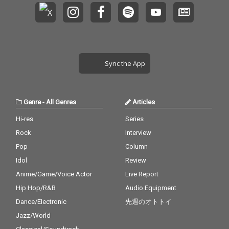
Sync the App
Genre
-
All Genres
Articles
Hi-res
Series
Rock
Interview
Pop
Column
Idol
Review
Anime/Game/Voice Actor
Live Report
Hip Hop/R&B
Audio Equipment
Dance/Electronic
先週のオトトイ
Jazz/World