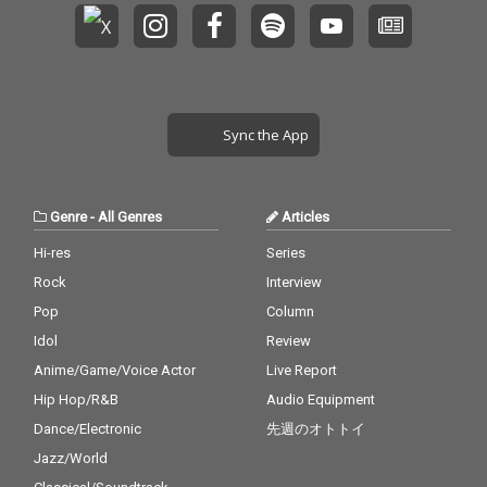
Sync the App
Genre
-
All Genres
Articles
Hi-res
Series
Rock
Interview
Pop
Column
Idol
Review
Anime/Game/Voice Actor
Live Report
Hip Hop/R&B
Audio Equipment
Dance/Electronic
先週のオトトイ
Jazz/World