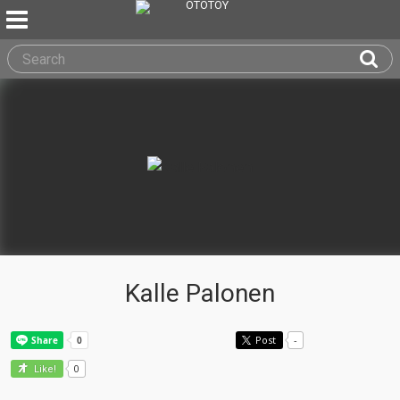
Kalle Palonen
Post
-
0
Like!