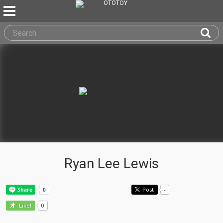
Ryan Lee Lewis
Post
-
0
Like!