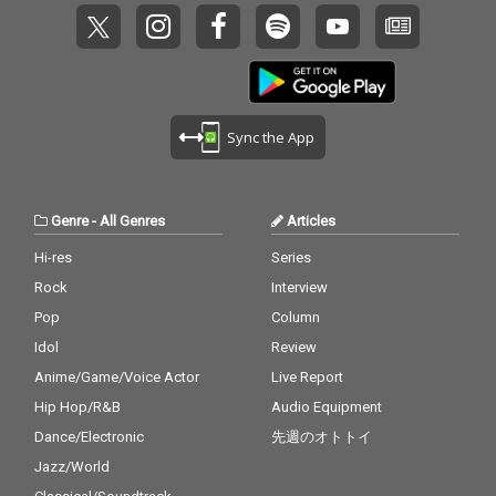
Sync the App
Genre
-
All Genres
Articles
Hi-res
Series
Rock
Interview
Pop
Column
Idol
Review
Anime/Game/Voice Actor
Live Report
Hip Hop/R&B
Audio Equipment
Dance/Electronic
先週のオトトイ
Jazz/World