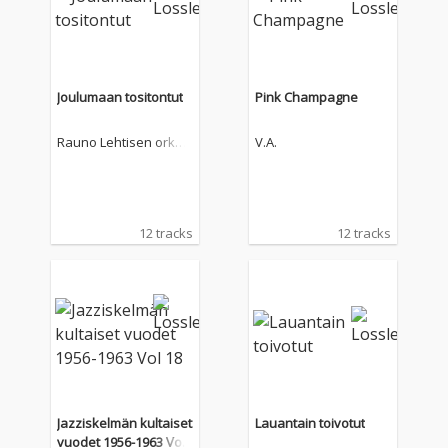
Joulumaan tositontut
Pink Champagne
Rauno Lehtisen orkes
V.A.
teri
12 tracks
12 tracks
Jazziskelmän kultaiset
Lauantain toivotut
vuodet 1956-1963 Vol