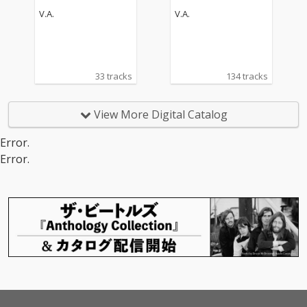
18
V.A.
V.A.
33 tracks
134 tracks
View More Digital Catalog
Error.
Error.