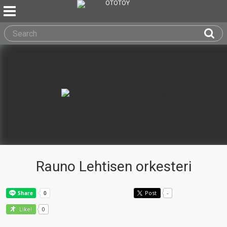
Rauno Lehtisen orkesteri
Post
-
0
Like!