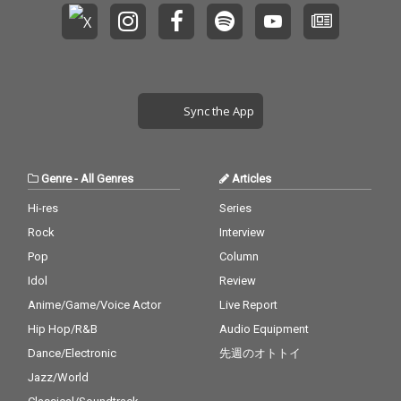
Sync the App
Genre
-
All Genres
Articles
Hi-res
Series
Rock
Interview
Pop
Column
Idol
Review
Anime/Game/Voice Actor
Live Report
Hip Hop/R&B
Audio Equipment
Dance/Electronic
先週のオトトイ
Jazz/World