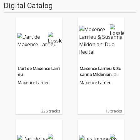
Digital Catalog
L'art de Maxence Larri
Maxence Larrieu & Su
eu
sanna Mildonian: Duo
Recital
Maxence Larrieu
Maxence Larrieu
226 tracks
13 tracks