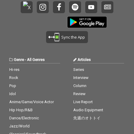
Sync the App
Genre
-
All Genres
Articles
Hi-res
Series
Rock
Interview
Pop
Column
Idol
Review
Anime/Game/Voice Actor
Live Report
Hip Hop/R&B
Audio Equipment
Dance/Electronic
先週のオトトイ
Jazz/World