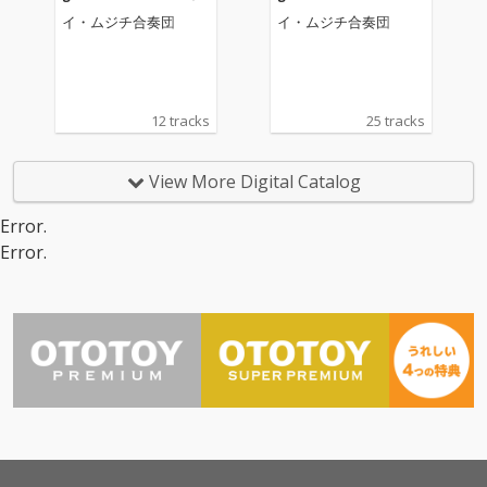
oncerto for 2 harpsich
ncertos
イ・ムジチ合奏団
イ・ムジチ合奏団
ords
12 tracks
25 tracks
View More Digital Catalog
Error.
Error.