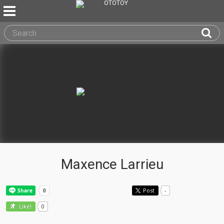
Maxence Larrieu
Post
-
0
Like!