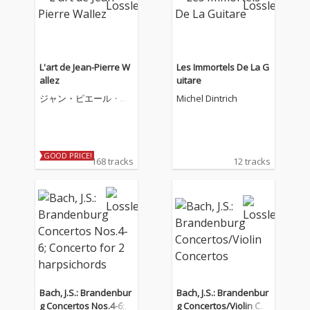
L'art de Jean-Pierre W
Les Immortels De La G
allez
uitare
ジャン・ピエール・ヴ
Michel Dintrich
ァレーズ
GOOD PRICE!
168 tracks
12 tracks
Bach, J.S.: Brandenbur
Bach, J.S.: Brandenbur
g Concertos Nos.4-6; C
g Concertos/Violin Co