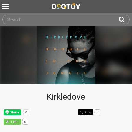
Kirkledove
Post
-
0
Like!