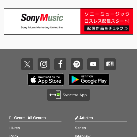
Sync the App
Genre
-
All Genres
Articles
Hi-res
Series
Rock
Interview