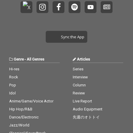
Sync the App
Genre
-
All Genres
Articles
Hi-res
Series
Rock
Interview
Pop
Column
Idol
Review
Anime/Game/Voice Actor
Live Report
Hip Hop/R&B
Audio Equipment
Dance/Electronic
先週のオトトイ
Jazz/World