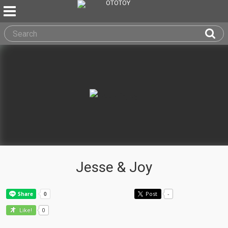
Jesse & Joy
Post
-
0
Like!