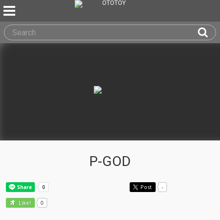
P-GOD
Post
-
0
Like!