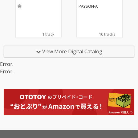
スされ話題となったRA
壽
PAYSON-A
WAXとの「Stay Rea
l」も挿入。BeatはDJ M
ASAKAZ, MASS-HOLE,
SEI-ONE from GEEK, SI
BAと言ったClassicを残
1 track
10 tracks
してる素晴らしい面々
との初セッション。ま
たITOKUBEATS, FOX, M
View More Digital Catalog
r.Kanta & Atsushi Yagi
と言った壽には欠かせ
Error.
ない面々が参加してい
Error.
る。RAPに関しては曲
によって過去の(寿時
代)RAPスタイルを意識
して作られており本人
曰くこのアルバムでリ
リックよりもフローの
修正に時間を掛けたと
の事で昔からのリスナ
ーにも楽しみな一枚と
なっている。 過去、現
在、未来。常に視点は
現在に置くが、振り返