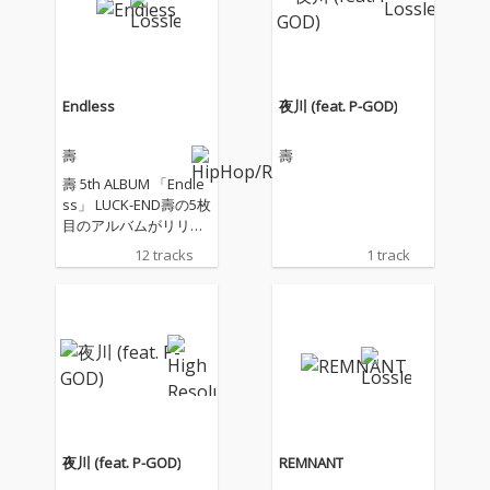
Endless
夜川 (feat. P-GOD)
壽
壽
壽 5th ALBUM 「Endle
ss」 LUCK-END壽の5枚
目のアルバムがリリー
スされる。2020年1st A
12 tracks
1 track
LBUM「SMACK」を皮
切りに一年に1枚ALBU
Mをリリースし続けて
今作で5枚目のALBUM
となる。 今作はソロ曲
をメインとし、客演に
はLUCK-ENDやYellow
Handといった長年連
れ添ってきた仲間達が
サポートしている。そ
夜川 (feat. P-GOD)
REMNANT
して今年3月にリリー