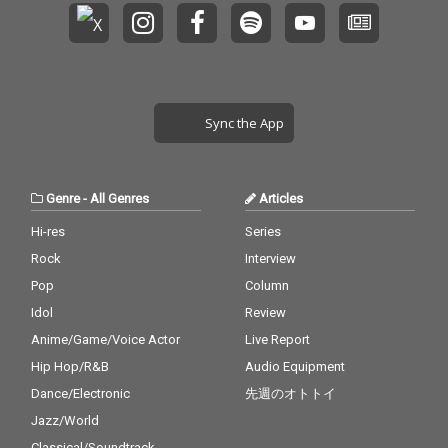
ったり先を想像したり
と壽の思考が描写され
たアダルトな一枚とな
っている。 「俺にとっ
てHipHopは愛人」
Sync the App
Genre
-
All Genres
Articles
Hi-res
Series
Rock
Interview
Pop
Column
Idol
Review
Anime/Game/Voice Actor
Live Report
Hip Hop/R&B
Audio Equipment
Dance/Electronic
先週のオトトイ
Jazz/World
Classical/Soundtrack