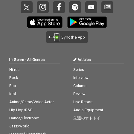
Sync the App
Genre
-
All Genres
Articles
Hi-res
Series
Rock
Interview
Pop
Column
Idol
Review
Anime/Game/Voice Actor
Live Report
Hip Hop/R&B
Audio Equipment
Dance/Electronic
先週のオトトイ
Jazz/World