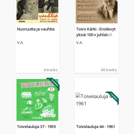
Nuoruutta ja vauhtia
Toivo Kärki - Ensilevyt
yksiä 100 v juhlakoko
elma 14
V.A.
V.A.
4 tracks
40 tracks
Toivelauluja 37 - 1959
Toivelauluja 44 - 1961