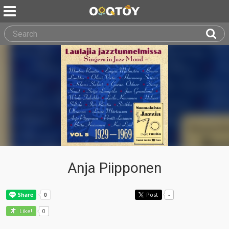
Anja Piipponen
Post
-
0
Like!