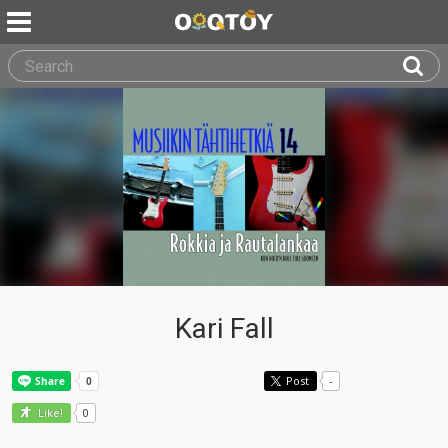
Kari Fall
Post
-
0
Like!