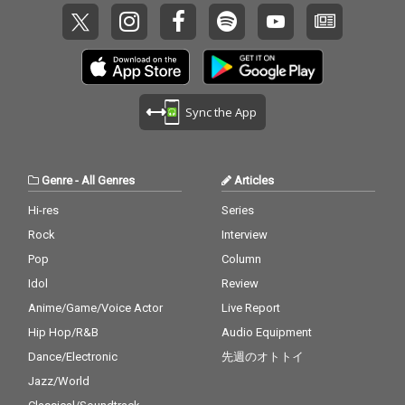
Sync the App
Genre
-
All Genres
Articles
Hi-res
Series
Rock
Interview
Pop
Column
Idol
Review
Anime/Game/Voice Actor
Live Report
Hip Hop/R&B
Audio Equipment
Dance/Electronic
先週のオトトイ
Jazz/World