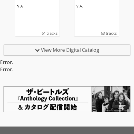
13
14
V.A.
V.A.
61 tracks
63 tracks
View More Digital Catalog
Error.
Error.