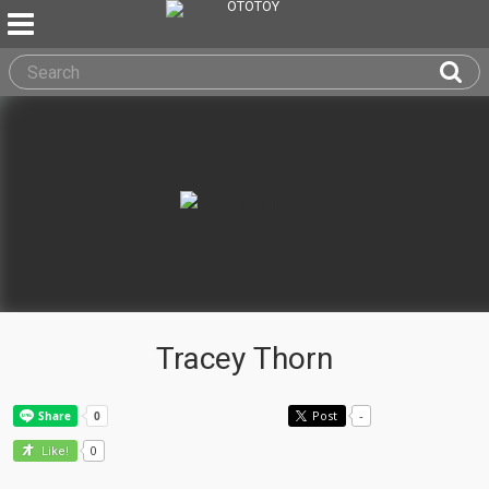
Tracey Thorn
Post
-
0
Like!