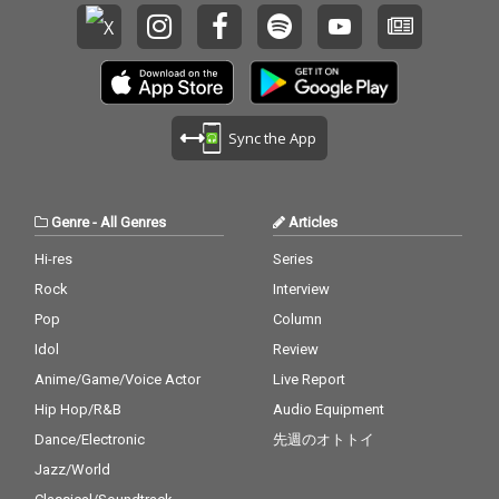
Sync the App
Genre
-
All Genres
Articles
Hi-res
Series
Rock
Interview
Pop
Column
Idol
Review
Anime/Game/Voice Actor
Live Report
Hip Hop/R&B
Audio Equipment
Dance/Electronic
先週のオトトイ
Jazz/World