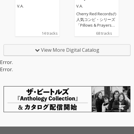
81-1984 (40th Annivers
V.A.
V.A.
ary Edition)
Cherry Red Recordsの
人気コンピ・シリーズ
「Pillows & Prayers」
の発売25周年を記念し
14 tracks
68 tracks
てアニバーサリー盤が
リリース！1982年に発
表されたオリジナル版
View More Digital Catalog
を中心に81～84年にか
けて録音された音源53
Error.
トラックを収録。80年
Error.
代の空気管漂うネオア
コ系、ニューウェイヴ
系サウンド満載のコン
ピレーション!!