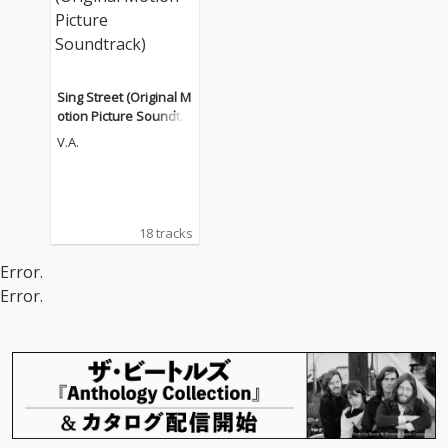
Sing Street (Original M
otion Picture Soundtra
ck)
V.A.
18 tracks
Error.
Error.