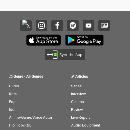
Sync the App
Genre
-
All Genres
Articles
Hi-res
Series
Rock
Interview
Pop
Column
Idol
Review
Anime/Game/Voice Actor
Live Report
Hip Hop/R&B
Audio Equipment