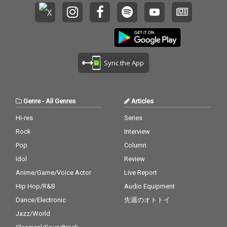
Sync the App
Genre
-
All Genres
Articles
Hi-res
Series
Rock
Interview
Pop
Column
Idol
Review
Anime/Game/Voice Actor
Live Report
Hip Hop/R&B
Audio Equipment
Dance/Electronic
先週のオトトイ
Jazz/World