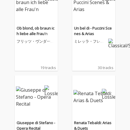
Ob blond, ob braun ic
Un bel di - Puccini Sce
h liebe alle Frau'n
nes & Arias
フリッツ・ヴンダーリ
ミレッラ・フレー
ヒ
ニ
19 tracks
30 tracks
Giuseppe di Stefano -
Renata Tebaldi: Arias
Opera Recital
& Duets