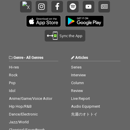
Sync the App
Genre
-
All Genres
Articles
Hi-res
Series
Rock
Interview
Pop
Column
Idol
Review
Anime/Game/Voice Actor
Live Report
Hip Hop/R&B
Audio Equipment
Dance/Electronic
先週のオトトイ
Jazz/World
Classical/Soundtrack