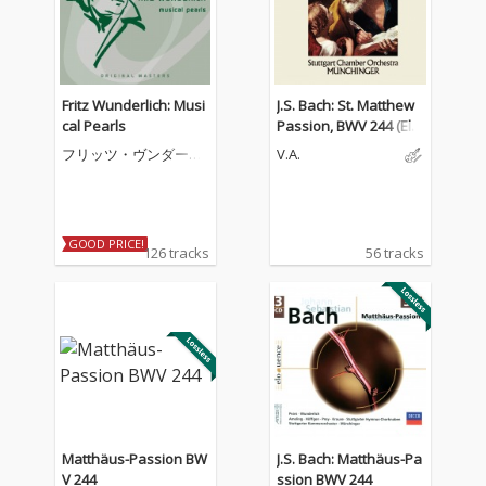
Fritz Wunderlich: Musi
J.S. Bach: St. Matthew
cal Pearls
Passion, BWV 244 (Elly
Ameling – The Bach Ed
フリッツ・ヴンダーリ
V.A.
ition, Vol. 9)
ヒ
GOOD PRICE!
126 tracks
56 tracks
Matthäus-Passion BW
J.S. Bach: Matthäus-Pa
V 244
ssion BWV 244