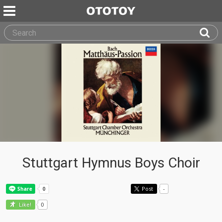
Stuttgart Hymnus Boys Choir
Post
-
0
Like!