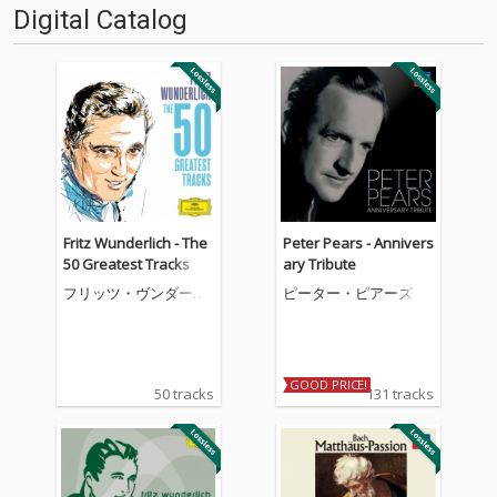
Digital Catalog
Fritz Wunderlich - The
Peter Pears - Annivers
50 Greatest Tracks
ary Tribute
フリッツ・ヴンダーリ
ピーター・ピアーズ
ヒ
GOOD PRICE!
50 tracks
131 tracks