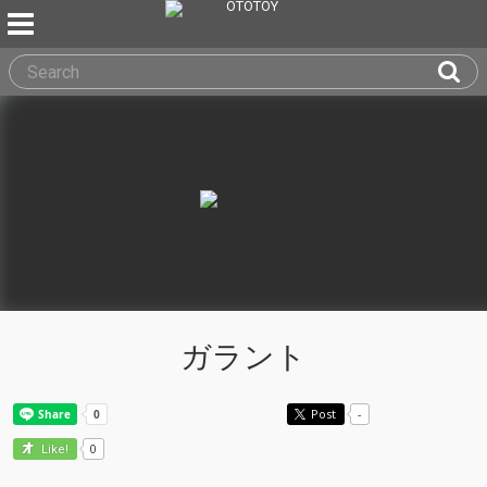
ガラント
Post
-
0
Like!