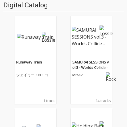
Digital Catalog
Runaway Train
SAMURAI SESSIONS v
ol.3 - Worlds Collide -
ジェイミー・N・コモ
MIYAVI
ンズ
1 track
14 tracks