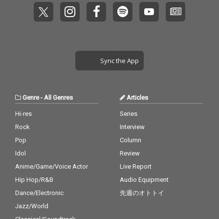
Sync the App
Genre
-
All Genres
Articles
Hi-res
Series
Rock
Interview
Pop
Column
Idol
Review
Anime/Game/Voice Actor
Live Report
Hip Hop/R&B
Audio Equipment
Dance/Electronic
先週のオトトイ
Jazz/World