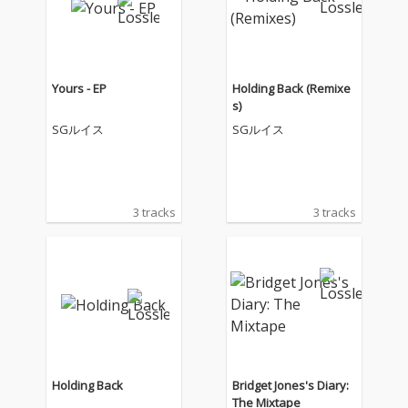
Yours - EP
Holding Back (Remixe
s)
SGルイス
SGルイス
3 tracks
3 tracks
Holding Back
Bridget Jones's Diary:
The Mixtape