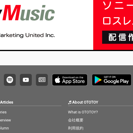
Articles
About OTOTOY
ries
What is OTOTOY?
terview
会社概要
olumn
利用規約