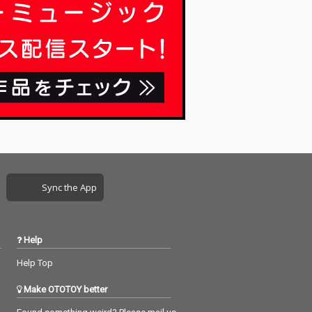
Sync the App
Help
Help Top
Make OTOTOY better