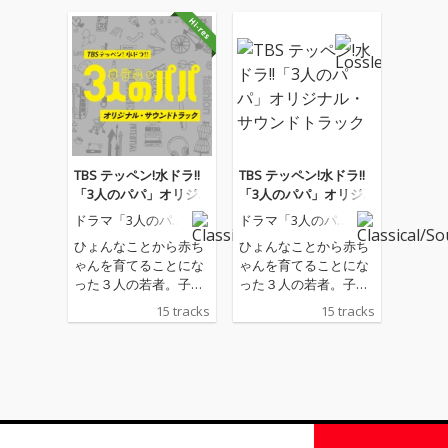
TBS テッペン!水ドラ!!
TBS テッペン!水ドラ!!
「3人のパパ」オリジ
「3人のパパ」オリジ
ナル・サウンドトラッ
ナル・サウンドトラッ
ドラマ「3人のパ
ドラマ「3人のパ
ク
ク
パ」サントラ
パ」サントラ
ひょんなことから赤ち
ひょんなことから赤ち
ゃんを育てることにな
ゃんを育てることにな
った３人の若者。子育
った３人の若者。子育
てを通して共に成長す
てを通して共に成長す
15 tracks
15 tracks
る姿を描くドラマ「３
る姿を描くドラマ「３
人のパパ」。世武裕子
人のパパ」。世武裕子
によるキュートでポッ
によるキュートでポッ
プな音楽で、ほっこり
プな音楽で、ほっこり
してください。
してください。