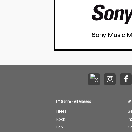
Genre
-
All Genres
Hi-res
Se
Rock
In
Pop
C