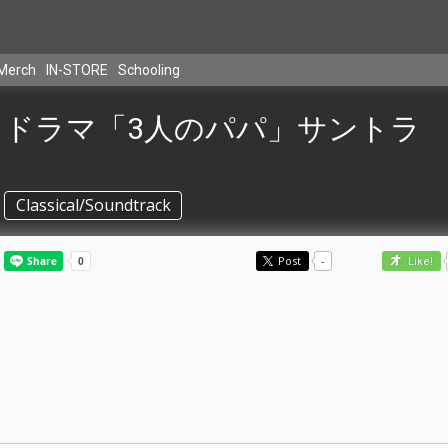
Merch
IN-STORE
Schooling
ドラマ「3人のパパ」サントラ
Classical/Soundtrack
Post
-
Like!