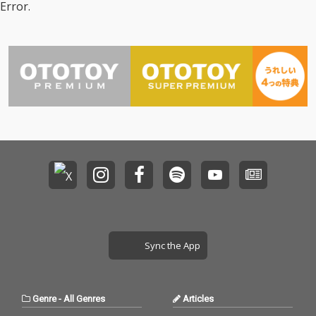
Error.
作。寂しく儚げなリリ
作。寂しく儚げなリリ
ックに春野のエモーシ
ックに春野のエモーシ
ョナルな歌声と、聴き
ョナルな歌声と、聴き
心地の良いメロディー
心地の良いメロディー
に乗るSARUKANIのビ
に乗るSARUKANIのビ
ートボックスに要注目
ートボックスに要注目
の楽曲となっている。
の楽曲となっている。
Sync the App
Genre
-
All Genres
Articles