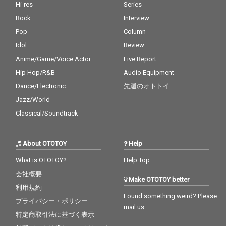
Hi-res
Series
Rock
Interview
Pop
Column
Idol
Review
Anime/Game/Voice Actor
Live Report
Hip Hop/R&B
Audio Equipment
Dance/Electronic
先週のオトトイ
Jazz/World
Classical/Soundtrack
About OTOTOY
Help
What is OTOTOY?
Help Top
会社概要
Make OTOTOY better
利用規約
Found something weird? Please
プライバシー・ポリシー
mail us
特定商取引法に基づく表示