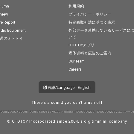
olumn
利用規約
view
プライバシー・ポリシー
ve Report
特定商取引法に基づく表示
dio Equipment
外部データ連携しているサービスに
いて
週のオトトイ
OTOTOYアプリ
媒体資料と広告のご案内
Our Team
Careers
言語/Language - English
There's a sound you can't brush off
008872001Y30005, 9008872005Y37019 / NexTone: ID000000232, ID000000233 / エルマーク:
© OTOTOY Incorporated since 2004, a
digitiminimi
company