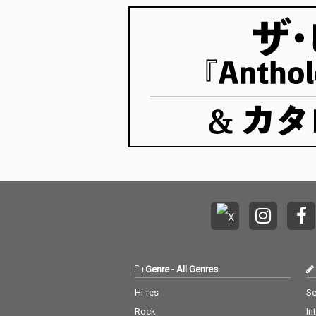
Genre
-
All Genres
Hi-res
Se
Rock
In