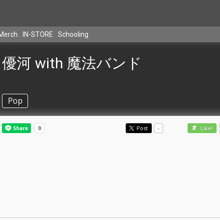
Merch
IN-STORE
Schooling
優河 with 魔法バンド
Pop
Post
-
Like!