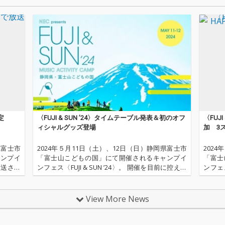
魔法バンドがドラマ全
編の音楽を担当するの
は初となる。 ドラマの
脚本をベースに制作さ
れた楽曲ではあるが、
優河、そして魔法バン
ドの世界観そのままに
楽しめる作品となって
いる。
定
〈FUJI & SUN ’24〉タイムテーブル発表＆初のオフ
〈FUJ
ィシャルグッズ登場
加 3
県富士市
2024年５月11日（土）、12日（日）静岡県富士市
202
ャンプイ
「富士山こどもの国」にて開催されるキャンプイ
「富士
で放送され
ンフェス〈FUJI & SUN ’24〉。 開催を目前に控え、
ンフェス
マンスが
タイムテーブルが発表された。 バラエティに富ん
ストが
だ全32組のアーティストが、富士山のまばゆい自
して文
然の
現で言
View More News