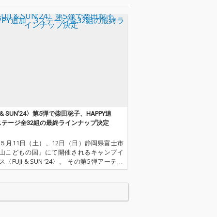
I & SUN’24〉第5弾で柴田聡子、HAPPY追
ステージ全32組の最終ラインナップ決定
4年５月11日（土）、12日（日）静岡県富士市
山こどもの国」にて開催されるキャンプイ
〈FUJI & SUN ’24〉。 その第5弾アーティ
発表された。 今回発表されたのは、詩人と
学界からも注目を集め、形態を選ばない表