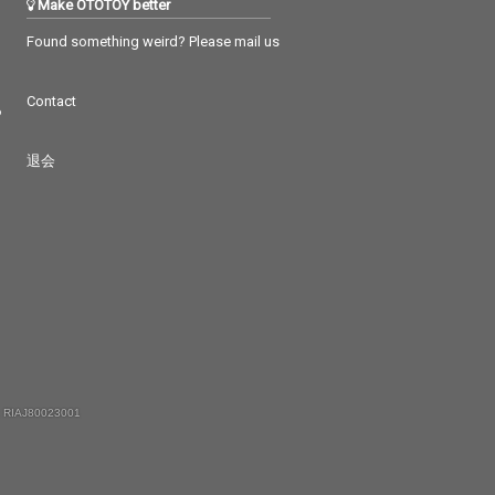
Make OTOTOY better
Found something weird? Please mail us
Contact
つ
退会
 RIAJ80023001