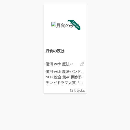
月食の夜は
優河 with 魔法バン
ド
優河 with 魔法バンド、
NHK 総合 第46 回創作
テレビドラマ大賞『月
食の夜は』主題歌、劇
13 tracks
伴をデジタルリリース
主題歌「光のゆくえ」
を含む全13 曲のサウン
ドトラックを放送直後
3 月26 日（日）にデジ
タルリリースすること
が決定した。 優河 with