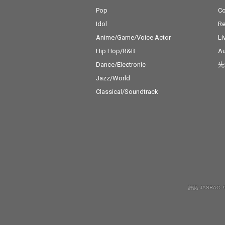
Pop
C
Idol
Re
Anime/Game/Voice Actor
Li
Hip Hop/R&B
Au
Dance/Electronic
先
Jazz/World
Classical/Soundtrack
許諾 JASRAC: 9