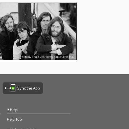
Sync the App
Help
Help Top