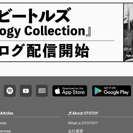
Articles
About OTOTOY
ries
What is OTOTOY?
terview
会社概要