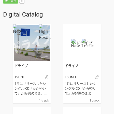
0
Like!
Digital Catalog
ドライブ
ドライブ
TSUNEI
TSUNEI
1月にリリースしたシ
1月にリリースしたシ
ングル CD『かがやい
ングル CD『かがやい
て』が好調のまま、早
て』が好調のまま、早
くも新曲が到着! 今作で
くも新曲が到着! 今作で
1 track
1 track
はミドルテンポのトラ
はミドルテンポのトラ
ックと、やり続けるこ
ックと、やり続けるこ
とで一歩ずつ目の前の
とで一歩ずつ目の前の