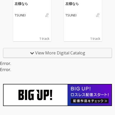
左様なら
左様なら
TSUNEI
TSUNEI
1 track
1 track
View More Digital Catalog
Error.
Error.