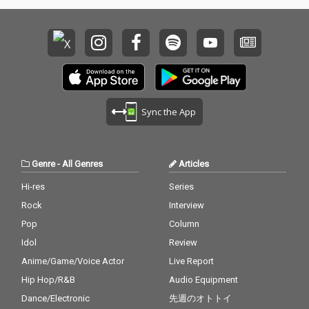
Sync the App
Genre
-
All Genres
Articles
Hi-res
Series
Rock
Interview
Pop
Column
Idol
Review
Anime/Game/Voice Actor
Live Report
Hip Hop/R&B
Audio Equipment
Dance/Electronic
先週のオトトイ