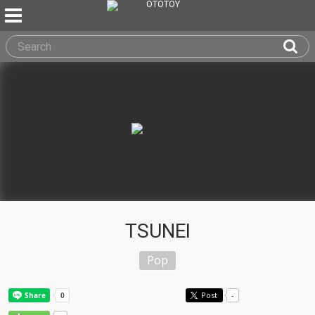
TSUNEI
Pop
Post
-