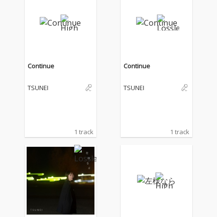
困難や壁に立ち向かっ
困難や壁に立ち向かっ
ていく歌詞 が何度でも
ていく歌詞 が何度でも
ループ再生したくなる
ループ再生したくなる
楽曲となっています! 間
楽曲となっています! 間
奏のコーラスワークや
奏のコーラスワークや
今回も TSUNEI 自身が
今回も TSUNEI 自身が
アートワークを担当し
アートワークを担当し
Continue
Continue
た、再生ボタンをイメ
た、再生ボタンをイメ
ージしたジャケッ トに
ージしたジャケッ トに
TSUNEI
TSUNEI
も注目です!
も注目です!
1 track
1 track