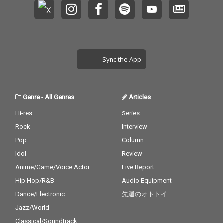
Sync the App
Genre
-
All Genres
Articles
Hi-res
Series
Rock
Interview
Pop
Column
Idol
Review
Anime/Game/Voice Actor
Live Report
Hip Hop/R&B
Audio Equipment
Dance/Electronic
先週のオトトイ
Jazz/World
Classical/Soundtrack