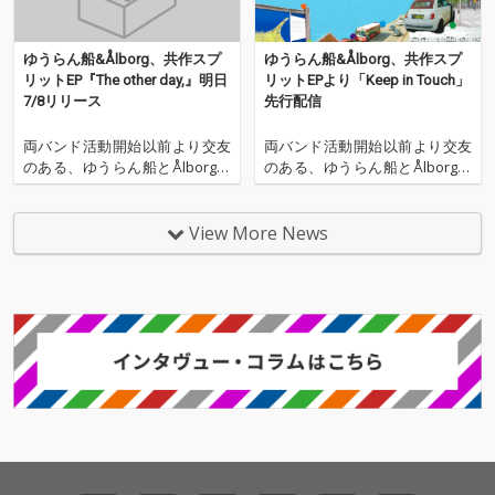
ゆうらん船&Ålborg、共作スプ
ゆうらん船&Ålborg、共作スプ
リットEP『The other day,』明日
リットEPより「Keep in Touch」
7/8リリース
先行配信
両バンド活動開始以前より交友
両バンド活動開始以前より交友
のある、ゆうらん船とÅlborgに
のある、ゆうらん船とÅlborgに
よる共作スプリットEP『The ot
よる共作スプリットEP『The ot
her day,』が、いよいよ明日202
her day,』より、「Keep in Tou
6年7月8日(水)にリリースされ
ch」が明日2026年6月24日(水)に
View More News
る。 EP収録楽曲「Skagen」
先行配信される。 当楽曲は、先
「Keep in Touch」の2曲はすで
日リリースされた「Skagen」
に先行配
に続い