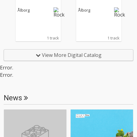
Ålborg
Ålborg
1 track
1 track
View More Digital Catalog
Error.
Error.
News