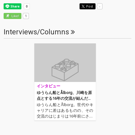
Post
-
1
Like!
Interviews/Columns
インタビュー
ゆうらん船とÅlborg、川崎を原
点とする16年の交流が結んだ共
作スプリットEP『The other da
ゆうらん船とÅlborg。世代やキ
y,』
ャリアに差はあるものの、その
交流のはじまりは16年前にさか
のぼる。神奈川県・川崎～横浜
エリアで育まれた縁は、今や同
じ〈カクバリズム〉から作品を