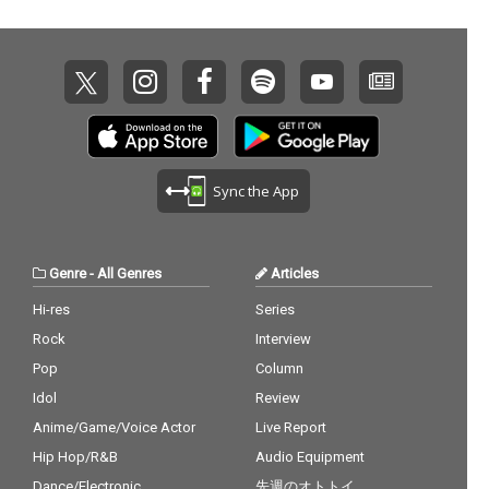
Sync the App
Genre
-
All Genres
Articles
Hi-res
Series
Rock
Interview
Pop
Column
Idol
Review
Anime/Game/Voice Actor
Live Report
Hip Hop/R&B
Audio Equipment
Dance/Electronic
先週のオトトイ