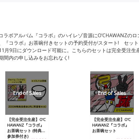
Zのコラボアルバム『コラボ』のハイレゾ音源にO’CHAWANZの
、『コラボ』お茶碗付きセットの予約受付がスタート! セッ
11月9日にダウンロード可能に。こちらのセットは完全受注生
期間内の申し込みをお忘れなく!
【完全受注生産】O’C
【完全受注生産】O’C
HAWANZ『コラボ』
HAWANZ『コラボ』
お茶碗セット (特典会
お茶碗セット
参加券付き)