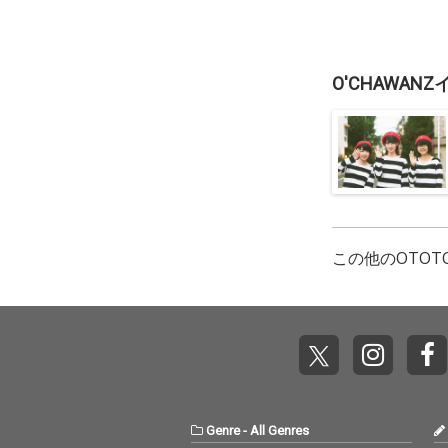
O'CHAWA
この他のOTO
Genre
-
All Genres