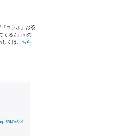
NZ『コラボ』お茶
くるZoomの
わしくは
こちら
om/plB5kQxS4K