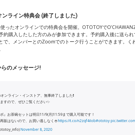
omオンライン特典会 (終了しました)
を使ったオンラインでの特典会を開催。OTOTOYでO'CHAWA
予約購入したした方のみが参加できます。予約購入後に送られて
ことで、メンバーとのZoomでのトーク行うことができます。く
。
Zからのメッセージ!
Zのオンライン・インストア、無事終了しました❗️
ますので、ぜひご覧ください✨
』お茶碗セットは明日11/9(月)11:59まで購入可能です！
再販はないので、お買い逃しなく🍚
https://t.co/n2zqf4iIob
#ototoy
pic.twitter.c
otoy_info)
November 8, 2020