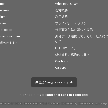
ries
What is OTOTOY?
terview
会社概要
olumn
利用規約
view
プライバシー・ポリシー
ve Report
特定商取引法に基づく表示
dio Equipment
外部データ連携しているサービスに
いて
週のオトトイ
OTOTOYアプリ
媒体資料と広告のご案内
Our Team
Careers
言語/Language - English
Connects musicians and fans in Lossless
008872001Y30005, 9008872005Y37019 / NexTone: ID000000232, ID000000233 / エルマーク: