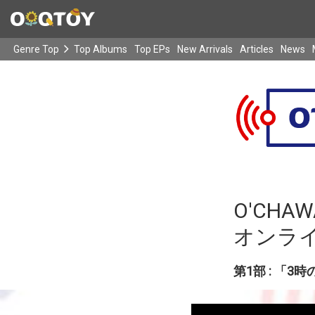
Genre Top
Top Albums
Top EPs
New Arrivals
Articles
News
O'CH
オンラ
第1部 : 「