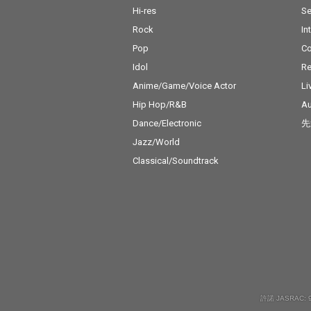
Hi-res
Se
Rock
In
Pop
C
Idol
Re
Anime/Game/Voice Actor
Li
Hip Hop/R&B
Au
Dance/Electronic
先
Jazz/World
Classical/Soundtrack
許諾 JASRAC: 9