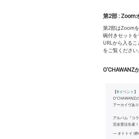
第2部 : Zo
第2部はZoom
碗付きセットを
URLから入る
をご覧ください
O'CHAWAN
【
#イベント
】
O'CHAWAN
アーカイヴあり
アルバム『コラボ
完全受注生産！
— オトトイ (@ot