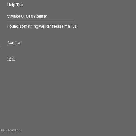
Help Top
Make OTOTOY better
Found something weird? Please mail us
Contact
つ
退会
 RIAJ80023001