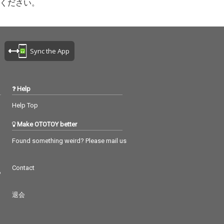
ください。
Sync the App
Help
Help Top
Make OTOTOY better
Found something weird? Please mail us
Contact
つ
退会