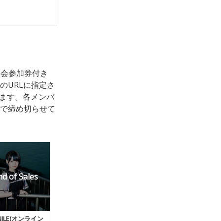
典会参加券付き
のURLに指定さ
きます。各メンバ
0で締め切らせて
ENILE(オンライン