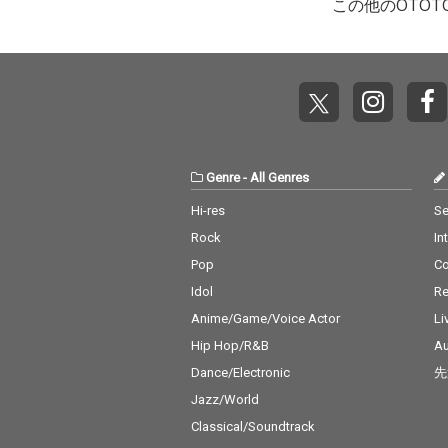
この他のOTO
Genre
-
All Genres
Hi-res
Se
Rock
In
Pop
C
Idol
Re
Anime/Game/Voice Actor
Li
Hip Hop/R&B
Au
Dance/Electronic
先
Jazz/World
Classical/Soundtrack