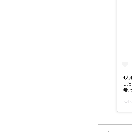
4人
した
開いた
OT