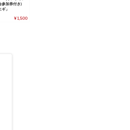
会参加券付き)
エギ」
¥ 1,500