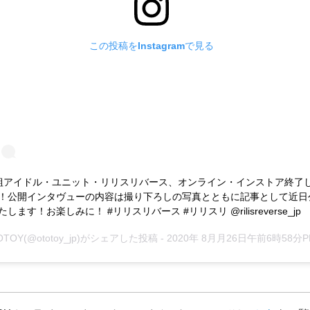
この投稿をInstagramで見る
組アイドル・ユニット・リリスリバース、オンライン・インストア終了
！公開インタヴューの内容は撮り下ろしの写真とともに記事として近日
します！お楽しみに！ #リリスリバース #リリスリ @rilisreverse_jp
OTOY
(@ototoy_jp)がシェアした投稿 -
2020年 8月月26日午前6時58分P