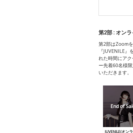
第2部 : オン
第2部はZoo
『JUVENIL
れた時間にアク
ー先着60名様限
いただきます。
JUVENILE(オ