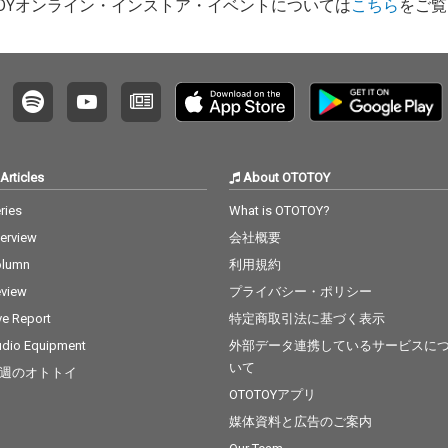
TOYオンライン・インストア・イベントについては
こちら
をご覧
Articles
About OTOTOY
ries
What is OTOTOY?
terview
会社概要
olumn
利用規約
view
プライバシー・ポリシー
ve Report
特定商取引法に基づく表示
dio Equipment
外部データ連携しているサービスに
いて
週のオトトイ
OTOTOYアプリ
媒体資料と広告のご案内