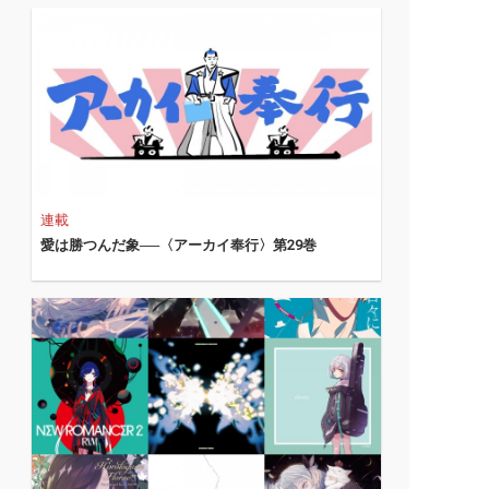
連載
愛は勝つんだ象──〈アーカイ奉行〉第29巻