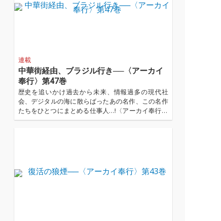
連載
中華街経由、ブラジル行き──〈アーカイ
奉行〉第47巻
歴史を追いかけ過去から未来、情報過多の現代社
会、デジタルの海に散らばったあの名作、この名作
たちをひとつにまとめる仕事人…!〈アーカイ奉行〉
が今日もデジタルの乱世を治める…!'''〈アーカイ奉
行〉とは…'''1.過去作の最新リマスター音源 2.これま
で未配信だった作品の配信解禁 ...…