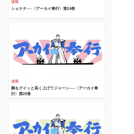
連載
シェケナ──〈アーカイ奉行〉第24巻
連載
腕をグイッと高く上げてジャーン──〈アーカイ奉
行〉第23巻