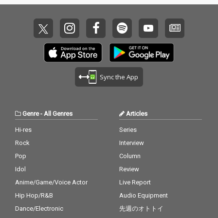
Sync the App
Genre
-
All Genres
Articles
Hi-res
Series
Rock
Interview
Pop
Column
Idol
Review
Anime/Game/Voice Actor
Live Report
Hip Hop/R&B
Audio Equipment
Dance/Electronic
先週のオトトイ