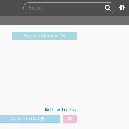
Express Checkout
How To Buy
Add all to Cart