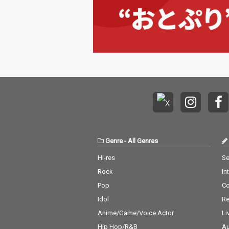
Genre
-
All Genres
Hi-res
Se
Rock
In
Pop
C
Idol
Re
Anime/Game/Voice Actor
Li
Hip Hop/R&B
Au