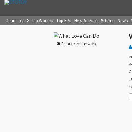
Genre Top
Top Albums
Top EPs
New Arrivals
Articles
News
Enlarge the artwork
A
R
O
L
T