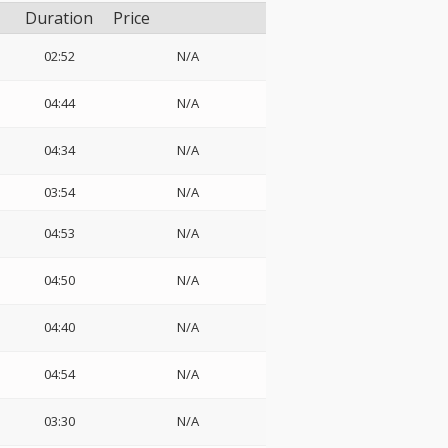
Duration
Price
02:52
N/A
04:44
N/A
04:34
N/A
03:54
N/A
04:53
N/A
:
04:50
N/A
04:40
N/A
04:54
N/A
03:30
N/A