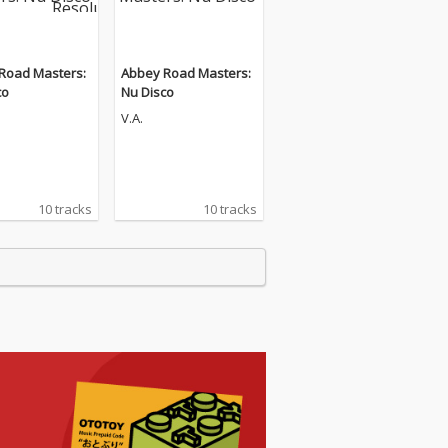
Road Masters:
Abbey Road Masters:
co
Nu Disco
V.A.
10 tracks
10 tracks