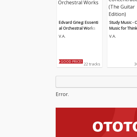
Edvard Grieg: Essenti
Study Music - C
al Orchestral Works
Music for Thin
d Concentratio
V.A.
V.A.
Guitar Edition)
GOOD PRICE!
22 tracks
3
Error.