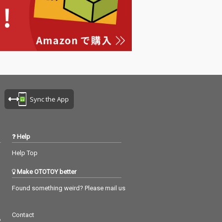
Sync the App
Help
Help Top
Make OTOTOY better
Found something weird? Please mail us
Contact
つ