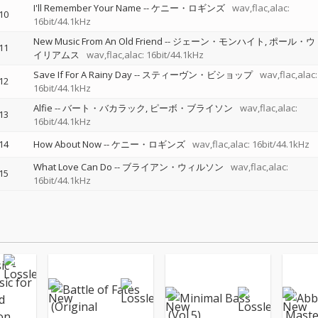
I'll Remember Your Name
--
ケニー・ロギンズ
wav,flac,alac:
10
16bit/44.1kHz
New Music From An Old Friend
--
ジェーン・モンハイト
ポール・ウ
11
イリアムス
wav,flac,alac: 16bit/44.1kHz
Save If For A Rainy Day
--
スティーヴン・ビショップ
wav,flac,alac:
12
16bit/44.1kHz
Alfie
--
バート・バカラック
ピーボ・ブライソン
wav,flac,alac:
13
16bit/44.1kHz
14
How About Now
--
ケニー・ロギンズ
wav,flac,alac: 16bit/44.1kHz
What Love Can Do
--
ブライアン・ウィルソン
wav,flac,alac:
15
16bit/44.1kHz