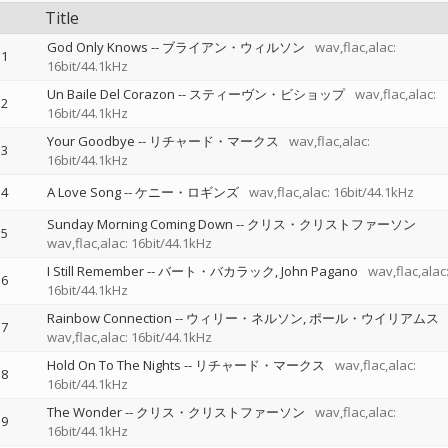
Title
God Only Knows
--
ブライアン・ウィルソン
wav,flac,alac:
1
16bit/44.1kHz
Un Baile Del Corazon
--
スティーヴン・ビショップ
wav,flac,alac:
2
16bit/44.1kHz
Your Goodbye
--
リチャード・マークス
wav,flac,alac:
3
16bit/44.1kHz
4
A Love Song
--
ケニー・ロギンズ
wav,flac,alac: 16bit/44.1kHz
Sunday Morning Coming Down
--
クリス・クリストファーソン
5
wav,flac,alac: 16bit/44.1kHz
I Still Remember
--
バート・バカラック
John Pagano
wav,flac,alac
6
16bit/44.1kHz
Rainbow Connection
--
ウィリー・ネルソン
ポール・ウイリアムス
7
wav,flac,alac: 16bit/44.1kHz
Hold On To The Nights
--
リチャード・マークス
wav,flac,alac:
8
16bit/44.1kHz
The Wonder
--
クリス・クリストファーソン
wav,flac,alac:
9
16bit/44.1kHz