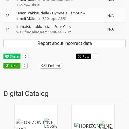
16bit/44.1kHz
Hymni rakkaudelle - Hymne a l ámour
--
13
N/A
Irmeli Mäkelä
(320kbps ABR)
Itämaista rakkautta
--
Four Cats
14
N/A
wav,flac,alac,aac: 16bit/44.1kHz
Report about incorrect data
Post
-
Embed
Like!
0
Digital Catalog