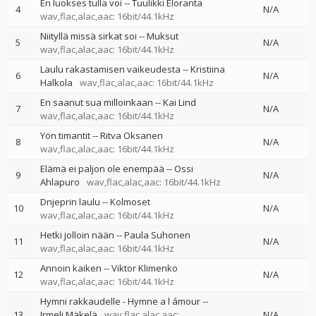
En luokses tulla voi
--
Tuulikki Eloranta
4
N/A
wav,flac,alac,aac: 16bit/44.1kHz
Niityllä missä sirkat soi
--
Muksut
5
N/A
wav,flac,alac,aac: 16bit/44.1kHz
Laulu rakastamisen vaikeudesta
--
Kristiina
6
N/A
Halkola
wav,flac,alac,aac: 16bit/44.1kHz
En saanut sua milloinkaan
--
Kai Lind
7
N/A
wav,flac,alac,aac: 16bit/44.1kHz
Yön timantit
--
Ritva Oksanen
8
N/A
wav,flac,alac,aac: 16bit/44.1kHz
Elämä ei paljon ole enempää
--
Ossi
9
N/A
Ahlapuro
wav,flac,alac,aac: 16bit/44.1kHz
Dnjeprin laulu
--
Kolmoset
10
N/A
wav,flac,alac,aac: 16bit/44.1kHz
Hetki jolloin nään
--
Paula Suhonen
11
N/A
wav,flac,alac,aac: 16bit/44.1kHz
Annoin kaiken
--
Viktor Klimenko
12
N/A
wav,flac,alac,aac: 16bit/44.1kHz
Hymni rakkaudelle - Hymne a l ámour
--
13
Irmeli Mäkelä
wav,flac,alac,aac:
N/A