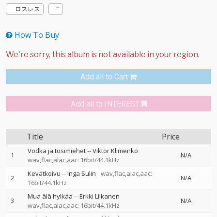
ロスレス
How To Buy
Add all to Cart
Add all to INTEREST
Title
Price
Vodka ja tosimiehet
--
Viktor Klimenko
1
N/A
wav,flac,alac,aac: 16bit/44.1kHz
Kevätkoivu
--
Inga Sulin
wav,flac,alac,aac:
2
N/A
16bit/44.1kHz
Mua älä hylkää
--
Erkki Liikanen
3
N/A
wav,flac,alac,aac: 16bit/44.1kHz