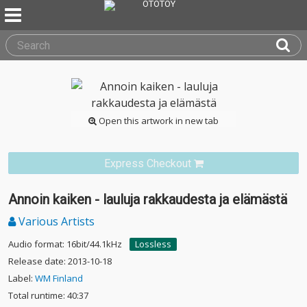
Open this artwork in new tab
Express Checkout
Annoin kaiken - lauluja rakkaudesta ja elämästä
Various Artists
Audio format: 16bit/44.1kHz
Lossless
Release date: 2013-10-18
Label:
WM Finland
Total runtime: 40:37