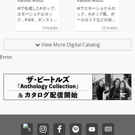
Various Artists
Various Artists
AIで生成したKポップ、
AIでエモーショナルロ
エモーショナルロッ
ック、Kポップ風、ボ
ク、R＆B、ダンスミュ
ーカロイドなどの女性
ージックの曲を配信し
の曲を作成していま
13 tracks
12 tracks
ています。私の生成し
す。基本的に英語で、
た曲があなたのお気に
いろんなジャンルが好
入りの曲になることを
きなので幅広く、あな
View More Digital Catalog
願っています。
たの生活の中に溶け込
むような曲を作成して
Error.
いきたいと思います。
よろしくお願いいたし
ます。