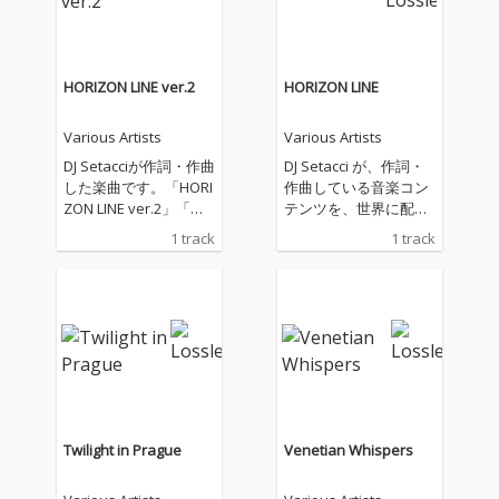
HORIZON LINE ver.2
HORIZON LINE
Various Artists
Various Artists
DJ Setacciが作詞・作曲
DJ Setacci が、作詞・
した楽曲です。「HORI
作曲している音楽コン
ZON LINE ver.2」「水
テンツを、世界に配信
平線の彼方へ ver.2」
しています。主なジャ
1 track
1 track
として、配信いたしま
ンルは、House、R&
す。海、大河、大空、
B、Soul、Popなどに
そこに生きる鳥や魚な
なります。
どの生き物、自然や環
境とともに生きること
の大切さに、想いを込
めて創りました。
Twilight in Prague
Venetian Whispers