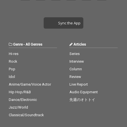
Sync the App
Genre
-
All Genres
Articles
Hi-res
Series
Rock
Interview
Pop
Column
Idol
Review
Anime/Game/Voice Actor
Live Report
Hip Hop/R&B
Audio Equipment
Dance/Electronic
先週のオトトイ
Jazz/World
Classical/Soundtrack