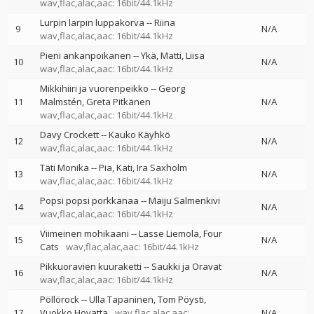
wav,flac,alac,aac: 16bit/44.1kHz
Lurpin larpin luppakorva
--
Riina
9
N/A
wav,flac,alac,aac: 16bit/44.1kHz
Pieni ankanpoikanen
--
Ykä
Matti
Liisa
10
N/A
wav,flac,alac,aac: 16bit/44.1kHz
Mikkihiiri ja vuorenpeikko
--
Georg
11
Malmstén
Greta Pitkänen
N/A
wav,flac,alac,aac: 16bit/44.1kHz
Davy Crockett
--
Kauko Käyhkö
12
N/A
wav,flac,alac,aac: 16bit/44.1kHz
Täti Monika
--
Pia
Kati
Ira Saxholm
13
N/A
wav,flac,alac,aac: 16bit/44.1kHz
Popsi popsi porkkanaa
--
Maiju Salmenkivi
14
N/A
wav,flac,alac,aac: 16bit/44.1kHz
Viimeinen mohikaani
--
Lasse Liemola
Four
15
N/A
Cats
wav,flac,alac,aac: 16bit/44.1kHz
Pikkuoravien kuuraketti
--
Saukki ja Oravat
16
N/A
wav,flac,alac,aac: 16bit/44.1kHz
Pöllörock
--
Ulla Tapaninen
Tom Pöysti
17
Vuokko Hovatta
wav,flac,alac,aac:
N/A