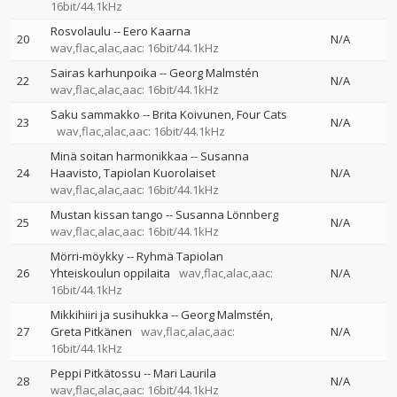
16bit/44.1kHz
Rosvolaulu
--
Eero Kaarna
20
N/A
wav,flac,alac,aac: 16bit/44.1kHz
Sairas karhunpoika
--
Georg Malmstén
22
N/A
wav,flac,alac,aac: 16bit/44.1kHz
Saku sammakko
--
Brita Koivunen
Four Cats
23
N/A
wav,flac,alac,aac: 16bit/44.1kHz
Minä soitan harmonikkaa
--
Susanna
24
Haavisto
Tapiolan Kuorolaiset
N/A
wav,flac,alac,aac: 16bit/44.1kHz
Mustan kissan tango
--
Susanna Lönnberg
25
N/A
wav,flac,alac,aac: 16bit/44.1kHz
Mörri-möykky
--
Ryhmä Tapiolan
26
Yhteiskoulun oppilaita
wav,flac,alac,aac:
N/A
16bit/44.1kHz
Mikkihiiri ja susihukka
--
Georg Malmstén
27
Greta Pitkänen
wav,flac,alac,aac:
N/A
16bit/44.1kHz
Peppi Pitkätossu
--
Mari Laurila
28
N/A
wav,flac,alac,aac: 16bit/44.1kHz