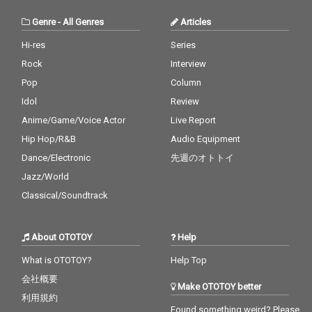
Genre
-
All Genres
Articles
Hi-res
Series
Rock
Interview
Pop
Column
Idol
Review
Anime/Game/Voice Actor
Live Report
Hip Hop/R&B
Audio Equipment
Dance/Electronic
先週のオトトイ
Jazz/World
Classical/Soundtrack
About OTOTOY
Help
What is OTOTOY?
Help Top
会社概要
Make OTOTOY better
利用規約
Found something weird? Please