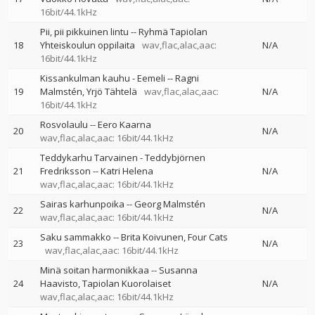
16bit/44.1kHz
Pii, pii pikkuinen lintu
--
Ryhmä Tapiolan
18
Yhteiskoulun oppilaita
wav,flac,alac,aac:
N/A
16bit/44.1kHz
Kissankulman kauhu - Eemeli
--
Ragni
19
Malmstén
Yrjö Tähtelä
wav,flac,alac,aac:
N/A
16bit/44.1kHz
Rosvolaulu
--
Eero Kaarna
20
N/A
wav,flac,alac,aac: 16bit/44.1kHz
Teddykarhu Tarvainen - Teddybjörnen
21
Fredriksson
--
Katri Helena
N/A
wav,flac,alac,aac: 16bit/44.1kHz
Sairas karhunpoika
--
Georg Malmstén
22
N/A
wav,flac,alac,aac: 16bit/44.1kHz
Saku sammakko
--
Brita Koivunen
Four Cats
23
N/A
wav,flac,alac,aac: 16bit/44.1kHz
Minä soitan harmonikkaa
--
Susanna
24
Haavisto
Tapiolan Kuorolaiset
N/A
wav,flac,alac,aac: 16bit/44.1kHz