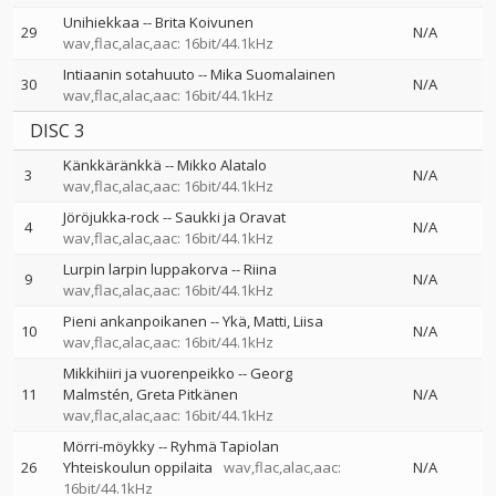
Unihiekkaa
--
Brita Koivunen
29
N/A
wav,flac,alac,aac: 16bit/44.1kHz
Intiaanin sotahuuto
--
Mika Suomalainen
30
N/A
wav,flac,alac,aac: 16bit/44.1kHz
DISC 3
Känkkäränkkä
--
Mikko Alatalo
3
N/A
wav,flac,alac,aac: 16bit/44.1kHz
Jöröjukka-rock
--
Saukki ja Oravat
4
N/A
wav,flac,alac,aac: 16bit/44.1kHz
Lurpin larpin luppakorva
--
Riina
9
N/A
wav,flac,alac,aac: 16bit/44.1kHz
Pieni ankanpoikanen
--
Ykä
Matti
Liisa
10
N/A
wav,flac,alac,aac: 16bit/44.1kHz
Mikkihiiri ja vuorenpeikko
--
Georg
11
Malmstén
Greta Pitkänen
N/A
wav,flac,alac,aac: 16bit/44.1kHz
Mörri-möykky
--
Ryhmä Tapiolan
26
Yhteiskoulun oppilaita
wav,flac,alac,aac:
N/A
16bit/44.1kHz