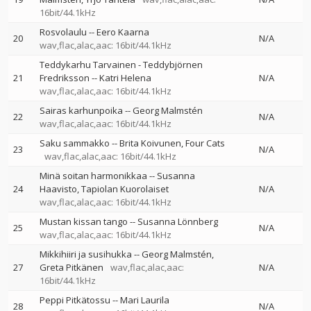
16bit/44.1kHz
Rosvolaulu
--
Eero Kaarna
20
N/A
wav,flac,alac,aac: 16bit/44.1kHz
Teddykarhu Tarvainen - Teddybjörnen
21
Fredriksson
--
Katri Helena
N/A
wav,flac,alac,aac: 16bit/44.1kHz
Sairas karhunpoika
--
Georg Malmstén
22
N/A
wav,flac,alac,aac: 16bit/44.1kHz
Saku sammakko
--
Brita Koivunen
Four Cats
23
N/A
wav,flac,alac,aac: 16bit/44.1kHz
Minä soitan harmonikkaa
--
Susanna
24
Haavisto
Tapiolan Kuorolaiset
N/A
wav,flac,alac,aac: 16bit/44.1kHz
Mustan kissan tango
--
Susanna Lönnberg
25
N/A
wav,flac,alac,aac: 16bit/44.1kHz
Mikkihiiri ja susihukka
--
Georg Malmstén
27
Greta Pitkänen
wav,flac,alac,aac:
N/A
16bit/44.1kHz
Peppi Pitkätossu
--
Mari Laurila
28
N/A