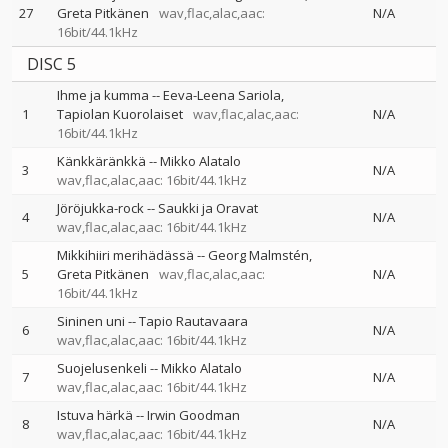
27
Greta Pitkänen
wav,flac,alac,aac:
N/A
16bit/44.1kHz
DISC 5
Ihme ja kumma
--
Eeva-Leena Sariola
1
Tapiolan Kuorolaiset
wav,flac,alac,aac:
N/A
16bit/44.1kHz
Känkkäränkkä
--
Mikko Alatalo
3
N/A
wav,flac,alac,aac: 16bit/44.1kHz
Jöröjukka-rock
--
Saukki ja Oravat
4
N/A
wav,flac,alac,aac: 16bit/44.1kHz
Mikkihiiri merihädässä
--
Georg Malmstén
5
Greta Pitkänen
wav,flac,alac,aac:
N/A
16bit/44.1kHz
Sininen uni
--
Tapio Rautavaara
6
N/A
wav,flac,alac,aac: 16bit/44.1kHz
Suojelusenkeli
--
Mikko Alatalo
7
N/A
wav,flac,alac,aac: 16bit/44.1kHz
Istuva härkä
--
Irwin Goodman
8
N/A
wav,flac,alac,aac: 16bit/44.1kHz