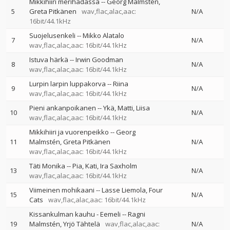
Mikkihiiri merihädässä
--
Georg Malmstén
5
Greta Pitkänen
wav,flac,alac,aac:
N/A
16bit/44.1kHz
Suojelusenkeli
--
Mikko Alatalo
7
N/A
wav,flac,alac,aac: 16bit/44.1kHz
Istuva härkä
--
Irwin Goodman
8
N/A
wav,flac,alac,aac: 16bit/44.1kHz
Lurpin larpin luppakorva
--
Riina
9
N/A
wav,flac,alac,aac: 16bit/44.1kHz
Pieni ankanpoikanen
--
Ykä
Matti
Liisa
10
N/A
wav,flac,alac,aac: 16bit/44.1kHz
Mikkihiiri ja vuorenpeikko
--
Georg
11
Malmstén
Greta Pitkänen
N/A
wav,flac,alac,aac: 16bit/44.1kHz
Täti Monika
--
Pia
Kati
Ira Saxholm
13
N/A
wav,flac,alac,aac: 16bit/44.1kHz
Viimeinen mohikaani
--
Lasse Liemola
Four
15
N/A
Cats
wav,flac,alac,aac: 16bit/44.1kHz
Kissankulman kauhu - Eemeli
--
Ragni
19
Malmstén
Yrjö Tähtelä
wav,flac,alac,aac:
N/A