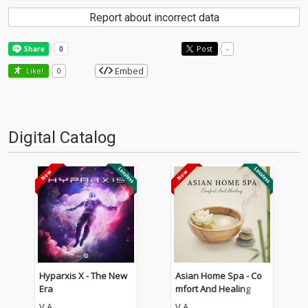
Report about incorrect data
Post
-
Embed
Like!
0
Digital Catalog
Hyparxis X - The New
Asian Home Spa - Co
Era
mfort And Healing
V.A.
V.A.