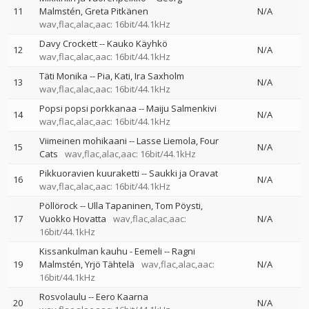
11
Malmstén
Greta Pitkänen
N/A
wav,flac,alac,aac: 16bit/44.1kHz
Davy Crockett
--
Kauko Käyhkö
12
N/A
wav,flac,alac,aac: 16bit/44.1kHz
Täti Monika
--
Pia
Kati
Ira Saxholm
13
N/A
wav,flac,alac,aac: 16bit/44.1kHz
Popsi popsi porkkanaa
--
Maiju Salmenkivi
14
N/A
wav,flac,alac,aac: 16bit/44.1kHz
Viimeinen mohikaani
--
Lasse Liemola
Four
15
N/A
Cats
wav,flac,alac,aac: 16bit/44.1kHz
Pikkuoravien kuuraketti
--
Saukki ja Oravat
16
N/A
wav,flac,alac,aac: 16bit/44.1kHz
Pöllörock
--
Ulla Tapaninen
Tom Pöysti
17
Vuokko Hovatta
wav,flac,alac,aac:
N/A
16bit/44.1kHz
Kissankulman kauhu - Eemeli
--
Ragni
19
Malmstén
Yrjö Tähtelä
wav,flac,alac,aac:
N/A
16bit/44.1kHz
Rosvolaulu
--
Eero Kaarna
20
N/A