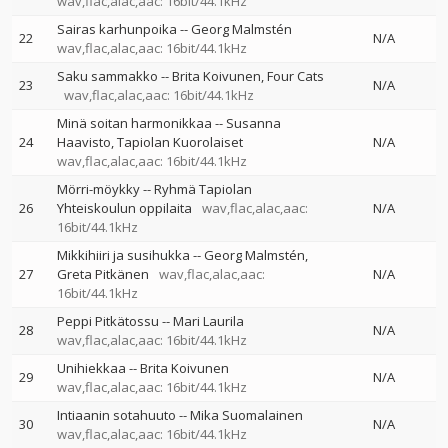
wav,flac,alac,aac: 16bit/44.1kHz
Sairas karhunpoika
--
Georg Malmstén
22
N/A
wav,flac,alac,aac: 16bit/44.1kHz
Saku sammakko
--
Brita Koivunen
Four Cats
23
N/A
wav,flac,alac,aac: 16bit/44.1kHz
Minä soitan harmonikkaa
--
Susanna
24
Haavisto
Tapiolan Kuorolaiset
N/A
wav,flac,alac,aac: 16bit/44.1kHz
Mörri-möykky
--
Ryhmä Tapiolan
26
Yhteiskoulun oppilaita
wav,flac,alac,aac:
N/A
16bit/44.1kHz
Mikkihiiri ja susihukka
--
Georg Malmstén
27
Greta Pitkänen
wav,flac,alac,aac:
N/A
16bit/44.1kHz
Peppi Pitkätossu
--
Mari Laurila
28
N/A
wav,flac,alac,aac: 16bit/44.1kHz
Unihiekkaa
--
Brita Koivunen
29
N/A
wav,flac,alac,aac: 16bit/44.1kHz
Intiaanin sotahuuto
--
Mika Suomalainen
30
N/A
wav,flac,alac,aac: 16bit/44.1kHz