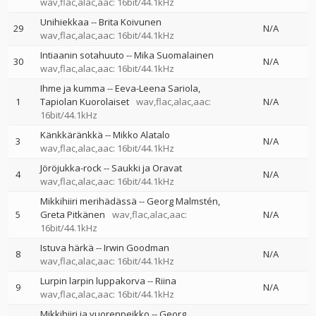
wav,flac,alac,aac: 16bit/44.1kHz
Unihiekkaa
--
Brita Koivunen
29
N/A
wav,flac,alac,aac: 16bit/44.1kHz
Intiaanin sotahuuto
--
Mika Suomalainen
30
N/A
wav,flac,alac,aac: 16bit/44.1kHz
Ihme ja kumma
--
Eeva-Leena Sariola
1
Tapiolan Kuorolaiset
wav,flac,alac,aac:
N/A
16bit/44.1kHz
Känkkäränkkä
--
Mikko Alatalo
3
N/A
wav,flac,alac,aac: 16bit/44.1kHz
Jöröjukka-rock
--
Saukki ja Oravat
4
N/A
wav,flac,alac,aac: 16bit/44.1kHz
Mikkihiiri merihädässä
--
Georg Malmstén
5
Greta Pitkänen
wav,flac,alac,aac:
N/A
16bit/44.1kHz
Istuva härkä
--
Irwin Goodman
8
N/A
wav,flac,alac,aac: 16bit/44.1kHz
Lurpin larpin luppakorva
--
Riina
9
N/A
wav,flac,alac,aac: 16bit/44.1kHz
Mikkihiiri ja vuorenpeikko
--
Georg