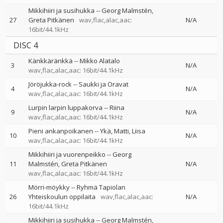
Mikkihiiri ja susihukka
--
Georg Malmstén
27
Greta Pitkänen
wav,flac,alac,aac:
N/A
16bit/44.1kHz
DISC 4
Känkkäränkkä
--
Mikko Alatalo
3
N/A
wav,flac,alac,aac: 16bit/44.1kHz
Jöröjukka-rock
--
Saukki ja Oravat
4
N/A
wav,flac,alac,aac: 16bit/44.1kHz
Lurpin larpin luppakorva
--
Riina
9
N/A
wav,flac,alac,aac: 16bit/44.1kHz
Pieni ankanpoikanen
--
Ykä
Matti
Liisa
10
N/A
wav,flac,alac,aac: 16bit/44.1kHz
Mikkihiiri ja vuorenpeikko
--
Georg
11
Malmstén
Greta Pitkänen
N/A
wav,flac,alac,aac: 16bit/44.1kHz
Mörri-möykky
--
Ryhmä Tapiolan
26
Yhteiskoulun oppilaita
wav,flac,alac,aac:
N/A
16bit/44.1kHz
Mikkihiiri ja susihukka
--
Georg Malmstén