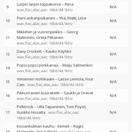
Lurpin larpin luppakorva
--
Riina
9
N/A
wav,flac,alac,aac: 16bit/44.1kHz
Pieni ankanpoikanen
--
Ykä
Matti
Liisa
10
N/A
wav,flac,alac,aac: 16bit/44.1kHz
Mikkihiiri ja vuorenpeikko
--
Georg
11
Malmstén
Greta Pitkänen
N/A
wav,flac,alac,aac: 16bit/44.1kHz
Davy Crockett
--
Kauko Käyhkö
12
N/A
wav,flac,alac,aac: 16bit/44.1kHz
Popsi popsi porkkanaa
--
Maiju Salmenkivi
14
N/A
wav,flac,alac,aac: 16bit/44.1kHz
Viimeinen mohikaani
--
Lasse Liemola
Four
15
N/A
Cats
wav,flac,alac,aac: 16bit/44.1kHz
Pikkuoravien kuuraketti
--
Saukki ja Oravat
16
N/A
wav,flac,alac,aac: 16bit/44.1kHz
Pöllörock
--
Ulla Tapaninen
Tom Pöysti
17
Vuokko Hovatta
wav,flac,alac,aac:
N/A
16bit/44.1kHz
Kissankulman kauhu - Eemeli
--
Ragni
19
Malmstén
Yrjö Tähtelä
wav,flac,alac,aac:
N/A