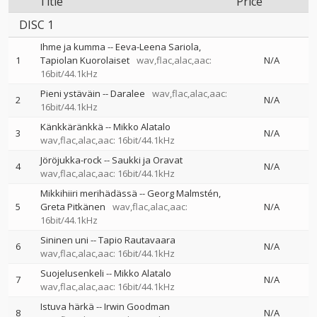
Title
Price
DISC 1
Ihme ja kumma
--
Eeva-Leena Sariola
1
Tapiolan Kuorolaiset
wav,flac,alac,aac:
N/A
16bit/44.1kHz
Pieni ystäväin
--
Daralee
wav,flac,alac,aac:
2
N/A
16bit/44.1kHz
Känkkäränkkä
--
Mikko Alatalo
3
N/A
wav,flac,alac,aac: 16bit/44.1kHz
Jöröjukka-rock
--
Saukki ja Oravat
4
N/A
wav,flac,alac,aac: 16bit/44.1kHz
Mikkihiiri merihädässä
--
Georg Malmstén
5
Greta Pitkänen
wav,flac,alac,aac:
N/A
16bit/44.1kHz
Sininen uni
--
Tapio Rautavaara
6
N/A
wav,flac,alac,aac: 16bit/44.1kHz
Suojelusenkeli
--
Mikko Alatalo
7
N/A
wav,flac,alac,aac: 16bit/44.1kHz
Istuva härkä
--
Irwin Goodman
8
N/A