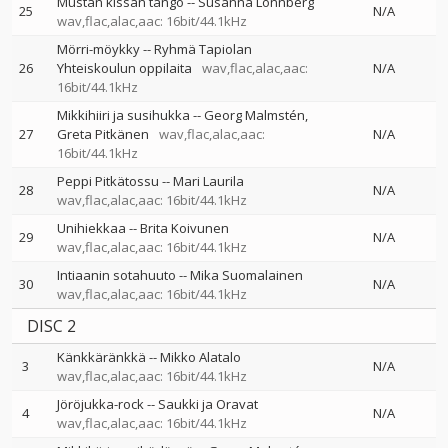
Mustan kissan tango
--
Susanna Lönnberg
25
N/A
wav,flac,alac,aac: 16bit/44.1kHz
Mörri-möykky
--
Ryhmä Tapiolan
26
Yhteiskoulun oppilaita
wav,flac,alac,aac:
N/A
16bit/44.1kHz
Mikkihiiri ja susihukka
--
Georg Malmstén
27
Greta Pitkänen
wav,flac,alac,aac:
N/A
16bit/44.1kHz
Peppi Pitkätossu
--
Mari Laurila
28
N/A
wav,flac,alac,aac: 16bit/44.1kHz
Unihiekkaa
--
Brita Koivunen
29
N/A
wav,flac,alac,aac: 16bit/44.1kHz
Intiaanin sotahuuto
--
Mika Suomalainen
30
N/A
wav,flac,alac,aac: 16bit/44.1kHz
DISC 2
Känkkäränkkä
--
Mikko Alatalo
3
N/A
wav,flac,alac,aac: 16bit/44.1kHz
Jöröjukka-rock
--
Saukki ja Oravat
4
N/A
wav,flac,alac,aac: 16bit/44.1kHz